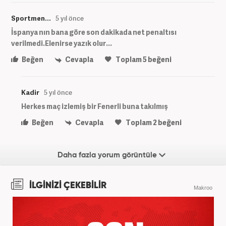
Sportmen...
5 yıl önce
İspanya nın bana göre son dakikada net penaltısı
verilmedi.Elenirse yazık olur...
Beğen
Cevapla
Toplam
5
beğeni
Kadir
5 yıl önce
Herkes maç izlemiş bir Fenerli buna takılmış
Beğen
Cevapla
Toplam
2
beğeni
Daha fazla yorum görüntüle
İLGİNİZİ ÇEKEBİLİR
Makroo