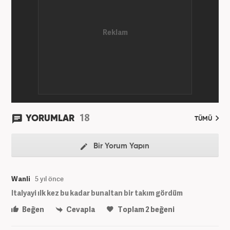
18
YORUMLAR
TÜMÜ
Bir Yorum Yapın
Wanli
5 yıl önce
Italyayi ılk kez bu kadar bunaltan bir takım gördüm
Beğen
Cevapla
Toplam
2
beğeni