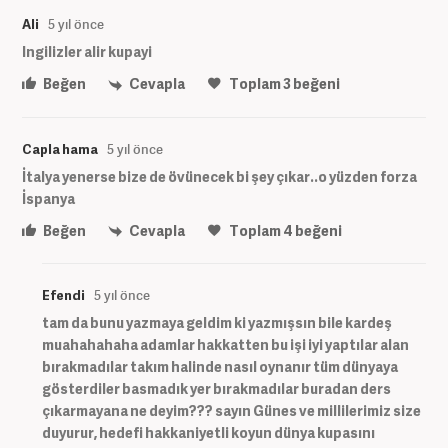
Ali
5 yıl önce
Ingilizler alir kupayi
Beğen
Cevapla
Toplam
3
beğeni
Capla hama
5 yıl önce
İtalya yenerse bize de övünecek bi şey çıkar..o yüzden forza
İspanya
Beğen
Cevapla
Toplam
4
beğeni
Efendi
5 yıl önce
tam da bunu yazmaya geldim ki yazmışsın bile kardeş
muahahahaha adamlar hakkatten bu işi iyi yaptılar alan
bırakmadılar takım halinde nasıl oynanır tüm dünyaya
gösterdiler basmadık yer bırakmadılar buradan ders
çıkarmayana ne deyim??? sayın Günes ve millilerimiz size
duyurur, hedefi hakkaniyetli koyun dünya kupasını