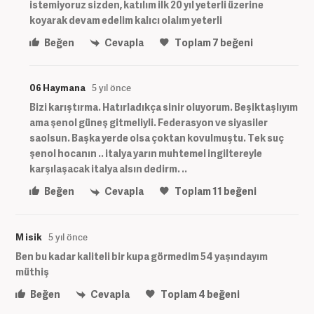
istemiyoruz sizden, katılım ilk 20 yıl yeterli üzerine
koyarak devam edelim kalıcı olalım yeterli
Beğen
Cevapla
Toplam
7
beğeni
06 Haymana
5 yıl önce
Bizi karıştırma. Hatırladıkça sinir oluyorum. Beşiktaşlıyım
ama şenol güneş gitmeliyli. Federasyon ve siyasiler
saolsun. Başka yerde olsa çoktan kovulmuştu. Tek suç
şenol hocanın .. italya yarın muhtemel ingiltereyle
karşılaşacak italya alsın dedirm. ..
Beğen
Cevapla
Toplam
11
beğeni
M isik
5 yıl önce
Ben bu kadar kaliteli bir kupa görmedim 54 yaşındayım
müthiş
Beğen
Cevapla
Toplam
4
beğeni