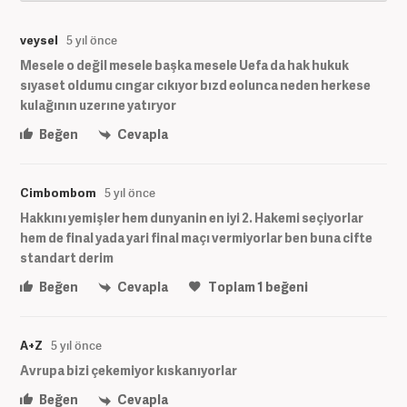
veysel
5 yıl önce
Mesele o değil mesele başka mesele Uefa da hak hukuk
sıyaset oldumu cıngar cıkıyor bızd eolunca neden herkese
kulağının uzerıne yatıryor
Beğen
Cevapla
Cimbombom
5 yıl önce
Hakkını yemişler hem dunyanin en iyi 2. Hakemi seçiyorlar
hem de final yada yari final maçı vermiyorlar ben buna cifte
standart derim
Beğen
Cevapla
Toplam
1
beğeni
A+Z
5 yıl önce
Avrupa bizi çekemiyor kıskanıyorlar
Beğen
Cevapla