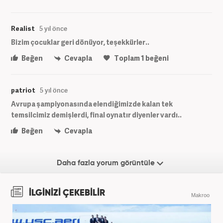
Realist
5 yıl önce
Bizim çocuklar geri dönüyor, teşekkürler..
Beğen
Cevapla
Toplam
1
beğeni
patriot
5 yıl önce
Avrupa şampiyonasında elendiğimizde kalan tek
temsilcimiz demişlerdi, final oynatır diyenler vardı..
Beğen
Cevapla
Daha fazla yorum görüntüle
İLGİNİZİ ÇEKEBİLİR
Makroo