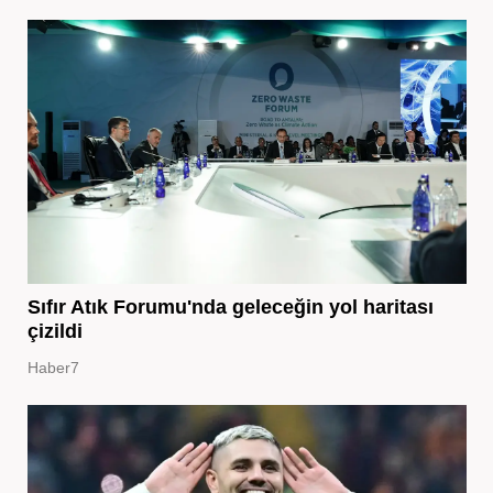
Sıfır Atık Forumu'nda geleceğin yol haritası
çizildi
Haber7