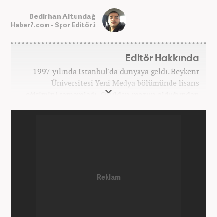
Bedirhan Altundağ
Haber7.com - Spor Editörü
Editör Hakkında
1997 yılında İstanbul'da dünyaya geldi. Beykent
Üniversitesi Yeni Medya bölümünde lisans
eğitimini tamamladı. Okuldan mezun olduğundan
bu yana medya sektörünün birçok kuruluşunda spor
editörü ve spor muhabiri pozisyonlarında çalıştı.
Kariyerine Mart 2026'dan beri Haber7.com'da spor
editörü olarak devam etmektedir.