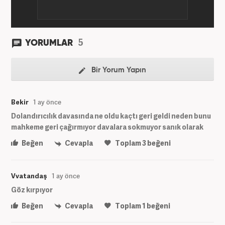
5
YORUMLAR
Bir Yorum Yapın
Bekir
1 ay önce
Dolandırıcılık davasında ne oldu kaçtı geri geldi neden bunu
mahkeme geri çağırmıyor davalara sokmuyor sanık olarak
Beğen
Cevapla
Toplam
3
beğeni
Vvatandaş
1 ay önce
Göz kırpıyor
Beğen
Cevapla
Toplam
1
beğeni