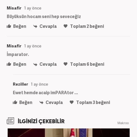
Misafir
1 ay önce
Büyüksün hocam seni hep seveceğiz
Beğen
Cevapla
Toplam
2
beğeni
Misafir
1 ay önce
İmparator.
Beğen
Cevapla
Toplam
6
beğeni
Reziller
1 ay önce
Ewet hemde acaip imPARAtor ...
Beğen
Cevapla
Toplam
3
beğeni
İLGİNİZİ ÇEKEBİLİR
Makroo