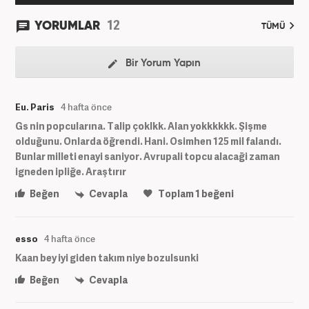
12
YORUMLAR
TÜMÜ
Bir Yorum Yapın
Eu. Paris
4 hafta önce
Gs nin popcularına. Talip çoklkk. Alan yokkkkkk. Şişme
olduğunu. Onlarda öğrendi. Hani. Osimhen 125 mil falandı.
Bunlar milleti enayi saniyor. Avrupali topcu alacaği zaman
igneden ipliğe. Araştırır
Beğen
Cevapla
Toplam
1
beğeni
esso
4 hafta önce
Kaan bey iyi giden takım niye bozulsunki
Beğen
Cevapla