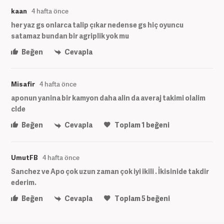
kaan
4 hafta önce
her yaz gs onlarca talip çıkar nedense gs hiç oyuncu
satamaz bundan bir agriplik yok mu
Beğen
Cevapla
Misafir
4 hafta önce
aponun yanina bir kamyon daha alin da averaj takimi olalim
clde
Beğen
Cevapla
Toplam
1
beğeni
UmutFB
4 hafta önce
Sanchez ve Apo çok uzun zaman çok iyi ikili . İkisinide takdir
ederim.
Beğen
Cevapla
Toplam
5
beğeni