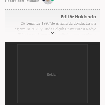
Haber7.com - Muhabir
Editör Hakkında
26 Temmuz 1997'de Ankara'da doğdu. Lisans
eğitimini 2020 yılında Selçuk Üniversitesi Radyo
Televizyon Sinema bölümünden mezun olarak
tamamladı. Gazeteciliğe 2017 yılında Konya'da
başladı. 2022'nin Haziran ayından itibaren
Haber7.com'da mesleki hayatına devam etmektedir.