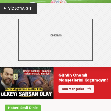
VİDEO'YA GİT