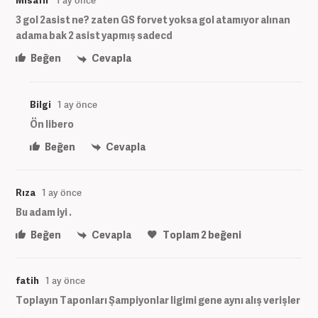
Misafir
1 ay önce
3 gol 2asist ne? zaten GS forvet yoksa gol atamıyor alınan
adama bak 2 asist yapmış sadecd
Beğen
Cevapla
Bilgi
1 ay önce
Ön libero
Beğen
Cevapla
Rıza
1 ay önce
Bu adam iyi .
Beğen
Cevapla
Toplam
2
beğeni
fatih
1 ay önce
Toplayın Taponları Şampiyonlar ligimi gene aynı alış verişler