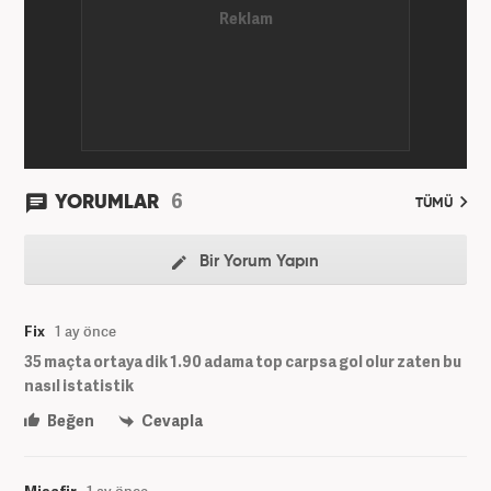
6
YORUMLAR
TÜMÜ
Bir Yorum Yapın
Fix
1 ay önce
35 maçta ortaya dik 1.90 adama top carpsa gol olur zaten bu
nasıl istatistik
Beğen
Cevapla