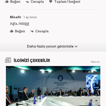
Beğen
Cevapla
Toplam
1
beğeni
Misafir
1 ay önce
Ağla. Hüüğğ
Beğen
Cevapla
Daha fazla yorum görüntüle
İLGİNİZİ ÇEKEBİLİR
Makroo