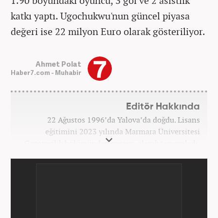
1.90 boyundaki oyuncu, 3 gol ve 2 asistlik
katkı yaptı. Ugochukwu'nun güncel piyasa
değeri ise 22 milyon Euro olarak gösteriliyor.
Ahmet Polat
Haber7.com - Muhabir
Editör Hakkında
22 Ağustos 1996’da Yalova’da doğdu. Lisans
eğitimini 2023 yılında Marmara Üniversitesi
Gazetecilik bölümünden mezun olarak tamamladı.
Gazeteciliğe 2023 yılında İstanbul’da başladı. Şu an
Haber7.com’da mesleki hayatını sürdürmektedir.