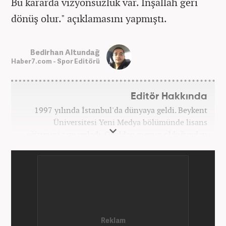
Bu kararda vizyonsuzluk var. İnşallah geri
dönüş olur." açıklamasını yapmıştı.
Bedirhan Altundağ
Haber7.com - Spor Editörü
Editör Hakkında
1997 yılında İstanbul'da dünyaya geldi. Beykent
Üniversitesi Yeni Medya bölümünde lisans
eğitimini tamamladı. Okuldan mezun olduğundan
bu yana medya sektörünün birçok kuruluşunda spor
editörü ve spor muhabiri pozisyonlarında çalıştı.
Kariyerine Mart 2026'dan beri Haber7.com'da spor
editörü olarak devam etmektedir.