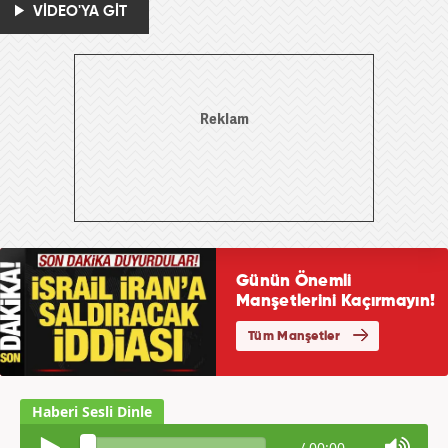
VİDEO'YA GİT
/
00:00