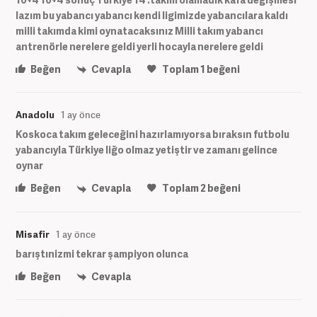
lazım bu yabancı yabancı kendi ligimizde yabancılara kaldı
milli takımda kimi oynatacaksınız Milli takım yabancı
antrenörle nerelere geldi yerli hocayla nerelere geldi
Beğen
Cevapla
Toplam
1
beğeni
Anadolu
1 ay önce
Koskoca takım geleceğini hazırlamıyorsa bıraksın futbolu
yabancıyla Türkiye liğo olmaz yetiştir ve zamanı gelince
oynar
Beğen
Cevapla
Toplam
2
beğeni
Misafir
1 ay önce
barıştınizmi tekrar şampiyon olunca
Beğen
Cevapla