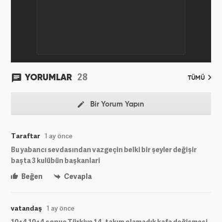
28
YORUMLAR
TÜMÜ
Bir Yorum Yapın
Taraftar
1 ay önce
Bu yabancı sevdasından vazgeçin belki bir şeyler değişir
başta 3 kulübün başkanlari
Beğen
Cevapla
vatandaş
1 ay önce
10+4 10+4 sonuç Türkiye 14 .takım olamadık kafa değişmesi