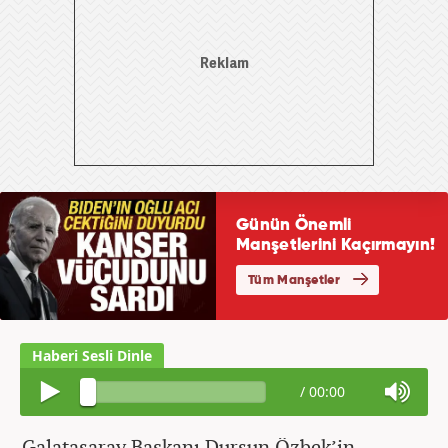
/
00:00
Galatasaray Başkanı Dursun Özbek’in,