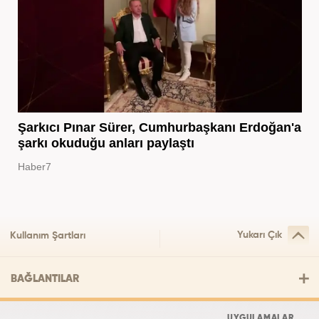
Şarkıcı Pınar Sürer, Cumhurbaşkanı Erdoğan'a
şarkı okuduğu anları paylaştı
Haber7
Yukarı Çık
Kullanım Şartları
BAĞLANTILAR
UYGULAMALAR