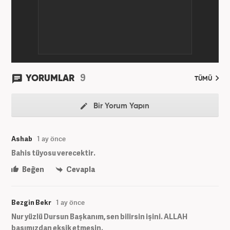
9
YORUMLAR
TÜMÜ
Bir Yorum Yapın
Ashab
1 ay önce
Bahis tüyosu verecektir.
Beğen
Cevapla
Bezgin Bekr
1 ay önce
Nur yüzlü Dursun Başkanım, sen bilirsin işini. ALLAH
başımızdan eksik etmesin.