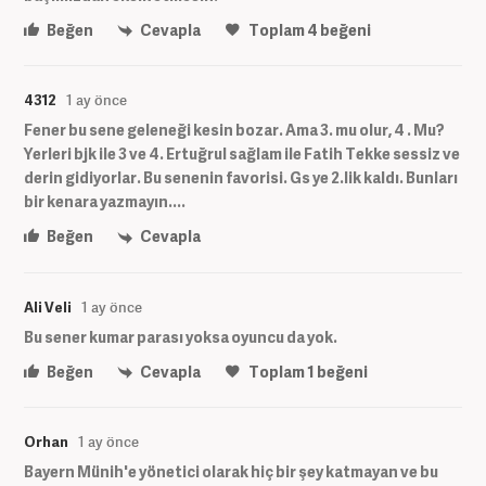
Beğen
Cevapla
Toplam
4
beğeni
4312
1 ay önce
Fener bu sene geleneği kesin bozar. Ama 3. mu olur, 4 . Mu?
Yerleri bjk ile 3 ve 4. Ertuğrul sağlam ile Fatih Tekke sessiz ve
derin gidiyorlar. Bu senenin favorisi. Gs ye 2.lik kaldı. Bunları
bir kenara yazmayın....
Beğen
Cevapla
Ali Veli
1 ay önce
Bu sener kumar parası yoksa oyuncu da yok.
Beğen
Cevapla
Toplam
1
beğeni
Orhan
1 ay önce
Bayern Münih'e yönetici olarak hiç bir şey katmayan ve bu