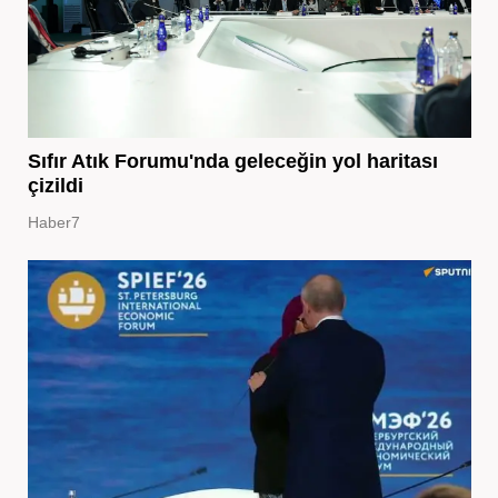
Sıfır Atık Forumu'nda geleceğin yol haritası
çizildi
Haber7