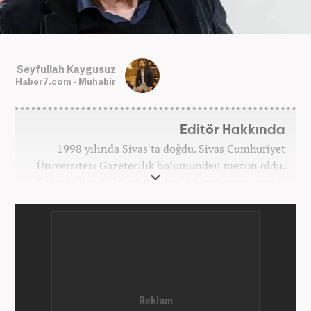
Seyfullah Kaygusuz
Haber7.com - Muhabir
Editör Hakkında
1998 yılında Sivas'ta doğdu. Sivas Cumhuriyet
Üniversitesi Gazetecilik bölümünden mezun oldu.
Gazeteciliğe 2016 yılında başladıktan sonra çeşitli
TV, ajans ve haber sitelerinde görev aldı. 2021
yılında Haber7.com ailesine dahil oldu. Osmanlıca
ve İngilizce bilmektedir. Mesleki hayatına
Haber7.com’da devam etmektedir.