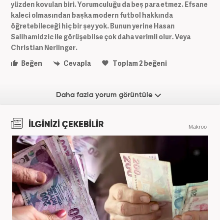
yüzden kovulan biri. Yorumculuğu da beş para etmez. Efsane
kaleci olmasından başka modern futbol hakkında
öğretebileceği hiç bir şey yok. Bunun yerine Hasan
Salihamidzic ile görüşebilse çok daha verimli olur. Veya
Christian Nerlinger.
Beğen
Cevapla
Toplam
2
beğeni
Daha fazla yorum görüntüle
İLGİNİZİ ÇEKEBİLİR
Makroo