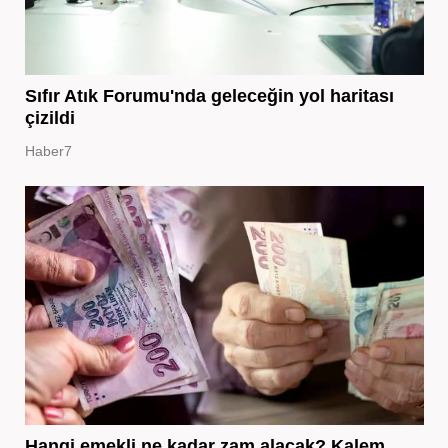
Sıfır Atık Forumu'nda geleceğin yol haritası
çizildi
Haber7
Hangi emekli ne kadar zam alacak? Kalem