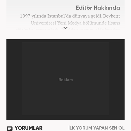
Editör Hakkında
1997 yılında İstanbul'da dünyaya geldi. Beykent
Üniversitesi Yeni Medya bölümünde lisans
eğitimini tamamladı. Okuldan mezun olduğundan
bu yana medya sektörünün birçok kuruluşunda spor
editörü ve spor muhabiri pozisyonlarında çalıştı.
Kariyerine Mart 2026'dan beri Haber7.com'da spor
editörü olarak devam etmektedir.
YORUMLAR
İLK YORUM YAPAN SEN OL