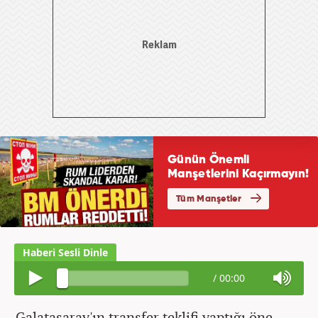
/
00:00
Galatasaray'ın transfer teklifi yaptığı öne