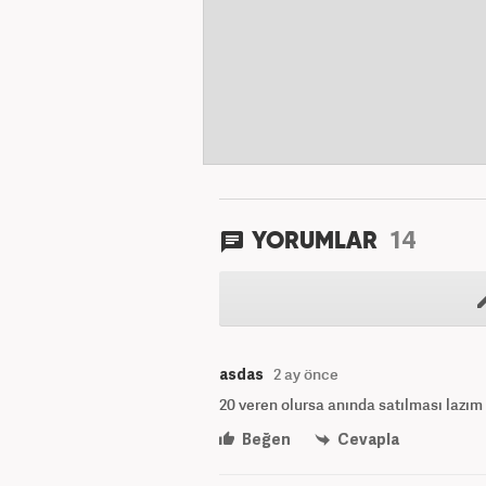
14
YORUMLAR
asdas
2 ay önce
20 veren olursa anında satılması lazım
Beğen
Cevapla