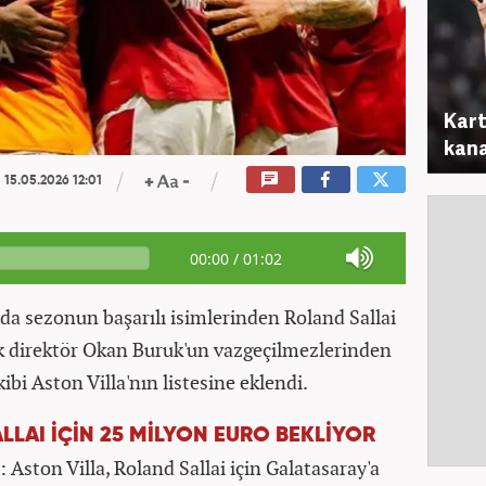
Kart
kana
15.05.2026 12:01
00:00
/
01:02
'da sezonun başarılı isimlerinden Roland Sallai
ik direktör Okan Buruk'un vazgeçilmezlerinden
kibi Aston Villa'nın listesine eklendi.
LAI İÇİN 25 MİLYON EURO BEKLİYOR
: Aston Villa, Roland Sallai için Galatasaray'a