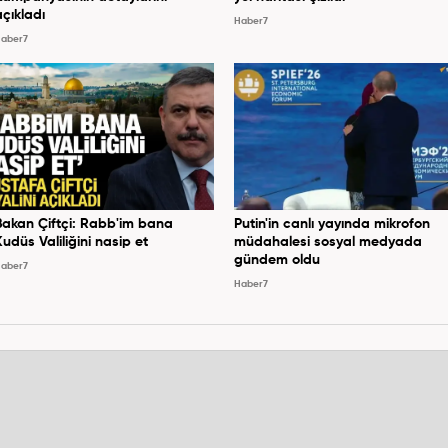
açıkladı
Haber7
aber7
Bakan Çiftçi: Rabb'im bana
Putin'in canlı yayında mikrofon
Kudüs Valiliğini nasip et
müdahalesi sosyal medyada
gündem oldu
aber7
Haber7