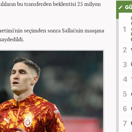
zılıların bu transferden beklentisi 25 milyon
GÜ
netimi'nin seçimden sonra Sallai'nin maaşına
kaydedildi.