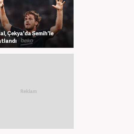
al, Çekya'da Semih'le
tlandı