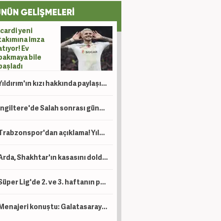
NÜN GELİŞMELERİ
Icardi yeni
takımına imza
atıyor! Ev
bakmaya bile
başladı
Yıldırım'ın kızı hakkında paylaşım yapan şahıs için tutuklama talebi!
İngiltere'de Salah sonrası gündem Türkiye: Süper Lig, Suudi Arabistan'a rakip oldu!
Trabzonspor'dan açıklama! Yıldız oyuncu operasyon geçirdi
Arda, Shakhtar'ın kasasını dolduracak! Devler prensinin peşinde
Süper Lig'de 2. ve 3. haftanın programları belli oldu! Beşiktaş maçına özel 'Ayar'
Menajeri konuştu: Galatasaray'dan gelen mektup var!