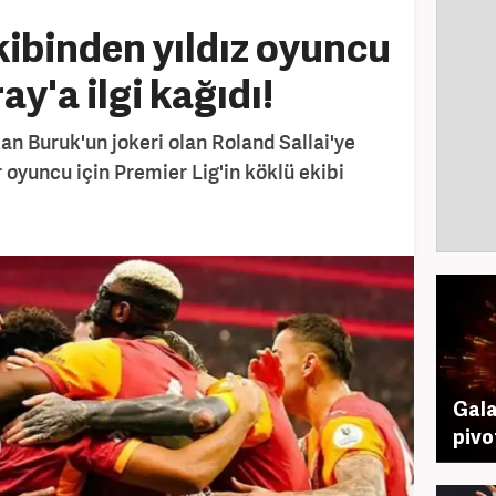
kibinden yıldız oyuncu
ay'a ilgi kağıdı!
n Buruk'un jokeri olan Roland Sallai'ye
r oyuncu için Premier Lig'in köklü ekibi
Gala
pivo