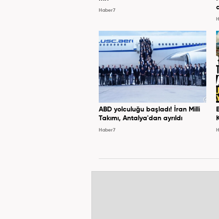
Haber7
H
ABD yolculuğu başladı! İran Milli
Takımı, Antalya'dan ayrıldı
Haber7
H