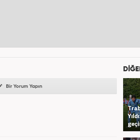
DİĞE
Bir Yorum Yapın
Trab
Yıld
geçi