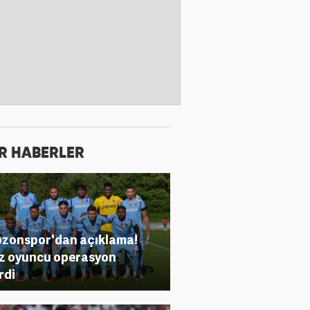
R HABERLER
zonspor'dan açıklama!
ız oyuncu operasyon
rdi