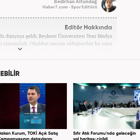
Bedirhan Altundağ
Haber7.com - Spor Editörü
Editör Hakkında
'da dünyaya geldi. Beykent Üniversitesi Yeni Medya
ni tamamladı. Okuldan mezun olduğundan bu yana
birçok kuruluşunda spor editörü ve spor muhabiri
rine Mart 2026'dan beri Haber7.com'da spor editörü
olarak devam etmektedir.
EBİLİR
Bakan Kurum, TOKİ Açık Satış
Sıfır Atık Forumu'nda geleceğin
Kampanyasının detaylarını
yol haritası çizildi