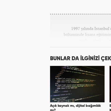
1997 yılında İstanbul
bölümünde lisans eğitimi
medya sektörünün 
pozisyonlarında çalıştı. Kariye
BUNLAR DA İLGİNİZİ ÇEK
Açık kaynak mı, dijital bağımlılık
mı?