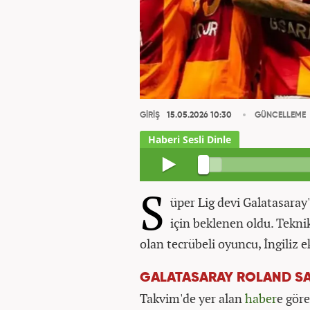
GİRİŞ
15.05.2026 10:30
GÜNCELLEME
S
üper Lig devi Galatasaray
için beklenen oldu. Tekn
olan tecrübeli oyuncu, İngiliz e
GALATASARAY ROLAND SAL
Takvim'de yer alan
haber
e göre