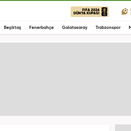
FIFA 2026
DÜNYA KUPASI
Beşiktaş
Fenerbahçe
Galatasaray
Trabzonspor
M