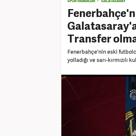
SPOR HABERLERİ
GALATASARAY
Fenerbahçe'nin
Galatasaray'a
Transfer olma
Fenerbahçe'nin eski futbol
yolladığı ve sarı-kırmızılı k