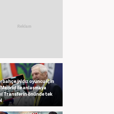
rbahçe yıldız oyuncu için
 Madrid ile anlaşmaya
ı! Transferin önünde tek
l