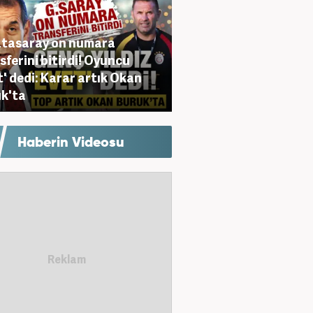
tasaray on numara
sferini bitirdi! Oyuncu
t' dedi: Karar artık Okan
k'ta
Haberin Videosu