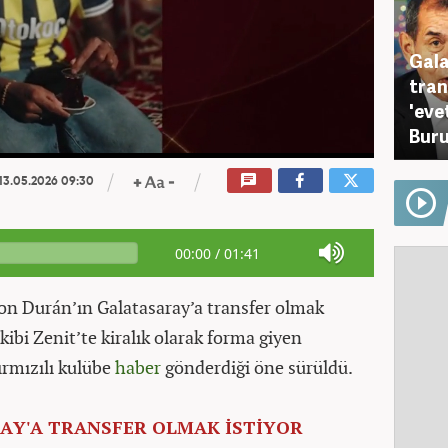
Gala
tran
'eve
Buru
13.05.2026 09:30
00:00
/
01:41
hon Durán’ın Galatasaray’a transfer olmak
ekibi Zenit’te kiralık olarak forma giyen
ırmızılı kulübe
haber
gönderdiği öne sürüldü.
AY'A TRANSFER OLMAK İSTİYOR