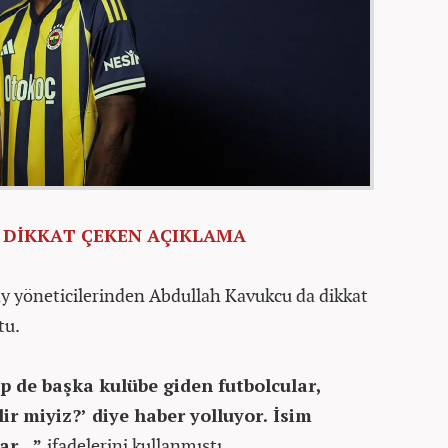
DİKKAT ÇEKEN AÇIKLAMA
y yöneticilerinden Abdullah Kavukcu da dikkat
tu.
p de başka kulübe giden futbolcular,
ir miyiz?’ diye haber yolluyor. İsim
r...”
ifadelerini kullanmıştı.