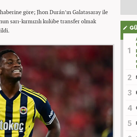
haberine göre; Jhon Durán’ın Galatasaray ile
un sarı-kırmızılı kulübe transfer olmak
GÜ
ildi.