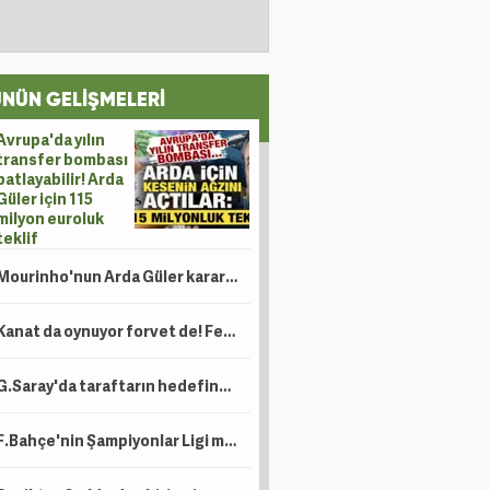
NÜN GELİŞMELERİ
Avrupa'da yılın
transfer bombası
patlayabilir! Arda
Güler için 115
milyon euroluk
teklif
Mourinho'nun Arda Güler kararı dikkat çekti! Bernardo Silva ise övgüler dizdi
Kanat da oynuyor forvet de! Fenerbahçe’ye 30 milyon euroluk yıldız: Tek engel var
G.Saray'da taraftarın hedefindeki isim hesabını kapattı
F.Bahçe'nin Şampiyonlar Ligi maçında akılalmaz olay!