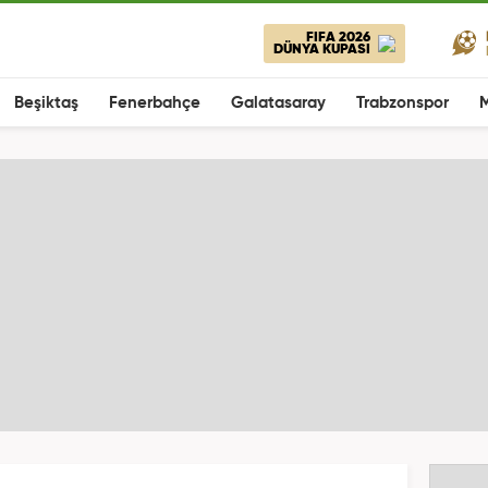
FIFA 2026
DÜNYA KUPASI
Beşiktaş
Fenerbahçe
Galatasaray
Trabzonspor
M