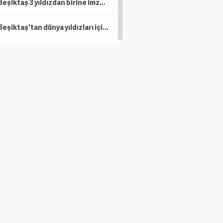
Beşiktaş 3 yıldızdan birine imza attıracak
Beşiktaş'tan dünya yıldızları için hamle! Listenin başındaki ismi Italiano çok istiyor