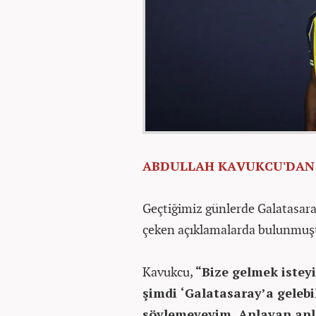
ABDULLAH KAVUKCU'DAN 
Geçtiğimiz günlerde Galatasara
çeken açıklamalarda bulunmuş
Kavukcu,
“Bize gelmek isteyi
şimdi ‘Galatasaray’a gelebil
söylemeyeyim. Anlayan anla