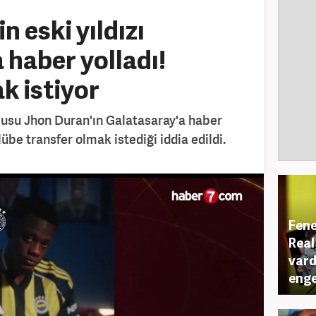
 eski yıldızı
 haber yolladı!
k istiyor
cusu Jhon Duran'ın Galatasaray'a haber
ulübe transfer olmak istediği iddia edildi.
Fene
Real
vard
enge