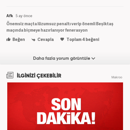
Afk
5 ay önce
Önemsiz maçta lüzumsuz penaltı verip önemli Beşiktaş
maçında biçmeye hazırlanıyor fenerasyon
Beğen
Cevapla
Toplam
4
beğeni
Daha fazla yorum görüntüle
İLGİNİZİ ÇEKEBİLİR
Makroo