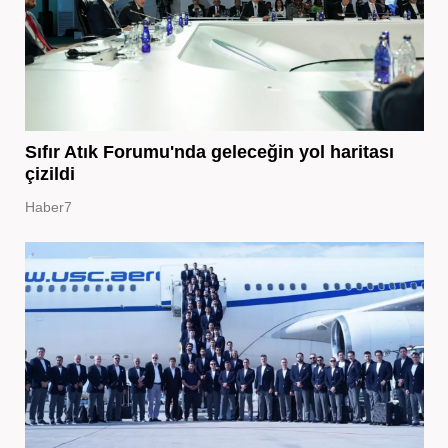
Sıfır Atık Forumu'nda geleceğin yol haritası
çizildi
Haber7