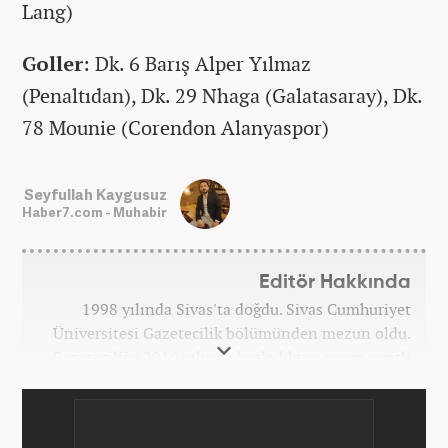
Lang)
Goller
: Dk. 6 Barış Alper Yılmaz
(Penaltıdan), Dk. 29 Nhaga (Galatasaray), Dk.
78 Mounie (Corendon Alanyaspor)
Seyfullah Kaygusuz
Haber7.com - Muhabir
Editör Hakkında
1998 yılında Sivas'ta doğdu. Sivas Cumhuriyet
Üniversitesi Gazetecilik bölümünden mezun oldu.
Gazeteciliğe 2016 yılında başladıktan sonra çeşitli
TV, ajans ve haber sitelerinde görev aldı. 2021
yılında Haber7.com ailesine dahil oldu. Osmanlıca
ve İngilizce bilmektedir. Mesleki hayatına