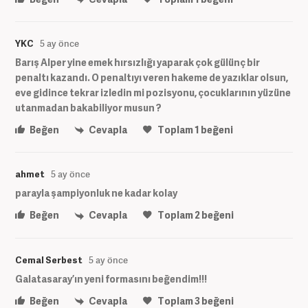
YKC
5 ay önce
Barış Alper yine emek hırsızlığı yaparak çok gülünç bir
penaltı kazandı. O penaltıyı veren hakeme de yazıklar olsun,
eve gidince tekrar izledin mi pozisyonu, çocuklarının yüzüne
utanmadan bakabiliyor musun ?
Beğen
Cevapla
Toplam
1
beğeni
ahmet
5 ay önce
parayla şampiyonluk ne kadar kolay
Beğen
Cevapla
Toplam
2
beğeni
Cemal Serbest
5 ay önce
Galatasaray’ın yeni formasını beğendim!!!
Beğen
Cevapla
Toplam
3
beğeni