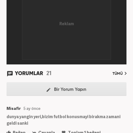
Haber7.com’da devam etmektedir.
21
YORUMLAR
TÜMÜ
Bir Yorum Yapın
Misafir
5 ay önce
dunya yangin yeri,bizim futbol konusmayi birakma zamani
geldi sanki
Beğen
Cevapla
Toplam
1
beğeni