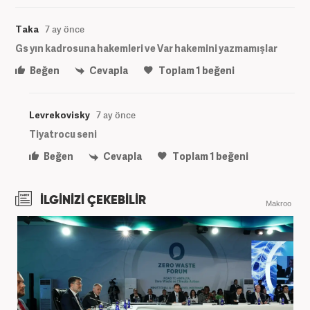
Taka
7 ay önce
Gs yın kadrosuna hakemleri ve Var hakemini yazmamışlar
Beğen
Cevapla
Toplam
1
beğeni
Levrekovisky
7 ay önce
Tiyatrocu seni
Beğen
Cevapla
Toplam
1
beğeni
İLGİNİZİ ÇEKEBİLİR
Makroo