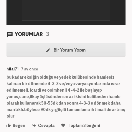
3
YORUMLAR
Bir Yorum Yapın
hilal71
7 ay önce
bu kadar eksiğin olduğu ve yedek kulübesinde hamlesiz
kalınan bir dönemde 4-3-3 ve/veya varyasyonlarında ısrar
edilmemeli. icardi ve osimhenli 4-4-2 ile başlayıp
yunus,sane,ilkay üçlüsünden en az ikisini kulübeden hamle
olarak kullanarak 50-55dk dan sonra 4-3-3 e dönmek daha
mantıklı.böylece 90dk yı güçlü tamamlama ihtimali de artmış
olur
Beğen
Cevapla
Toplam
3
beğeni