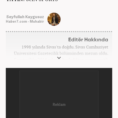
Seyfullah Kaygusuz
Haber7.com - Muhabir
Editör Hakkında
1998 yılında Sivas'ta doğdu. Sivas Cumhuriyet
Üniversitesi Gazetecilik bölümünden mezun oldu.
Gazeteciliğe 2016 yılında başladıktan sonra çeşitli
TV, ajans ve haber sitelerinde görev aldı. 2021
yılında Haber7.com ailesine dahil oldu. Osmanlıca
ve İngilizce bilmektedir. Mesleki hayatına
Haber7.com’da devam etmektedir.