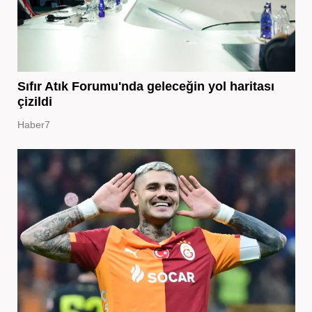
Sıfır Atık Forumu'nda geleceğin yol haritası
çizildi
Haber7