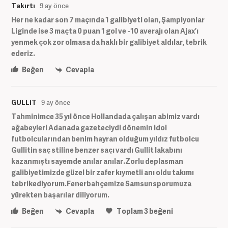
Takırtı
9 ay önce
Her ne kadar son 7 maçında 1 galibiyeti olan, Şampiyonlar
Liginde ise 3 maçta 0 puan 1 gol ve -10 averajı olan Ajax’ı
yenmek çok zor olmasa da haklı bir galibiyet aldılar, tebrik
ederiz.
Beğen
Cevapla
GULLiT
9 ay önce
Tahminimce 35 yıl önce Hollandada çalışan abimiz vardı
ağabeyleri Adanada gazeteciydi dönemin idol
futbolcularından benim hayran olduğum yıldız futbolcu
Gullitin saç stiline benzer saçı vardı Gullit lakabını
kazanmıştı sayemde anılar anılar.Zorlu deplasman
galibiyetimizde güzel bir zafer kıymetli anı oldu takımı
tebrikediyorum.Fenerbahçemize Samsunsporumuza
yürekten başarılar diliyorum.
Beğen
Cevapla
Toplam
3
beğeni