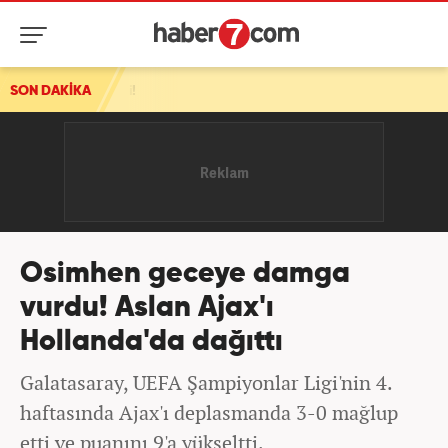
SON DAKİKA
Osimhen geceye damga
vurdu! Aslan Ajax'ı
Hollanda'da dağıttı
Galatasaray, UEFA Şampiyonlar Ligi'nin 4.
haftasında Ajax'ı deplasmanda 3-0 mağlup
etti ve puanını 9'a yükseltti.