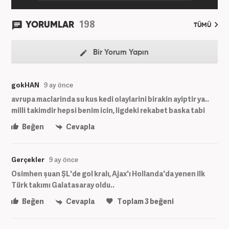
198
YORUMLAR
TÜMÜ
Bir Yorum Yapın
gokHAN
9 ay önce
avrupa maclarinda su kus kedi olaylarini birakin ayiptir ya..
milli takimdir hepsi benim icin, ligdeki rekabet baska tabi
Beğen
Cevapla
Gerçekler
9 ay önce
Osimhen şuan ŞL'de gol kralı, Ajax'ı Hollanda'da yenen ilk
Türk takımı Galatasaray oldu..
Beğen
Cevapla
Toplam
3
beğeni