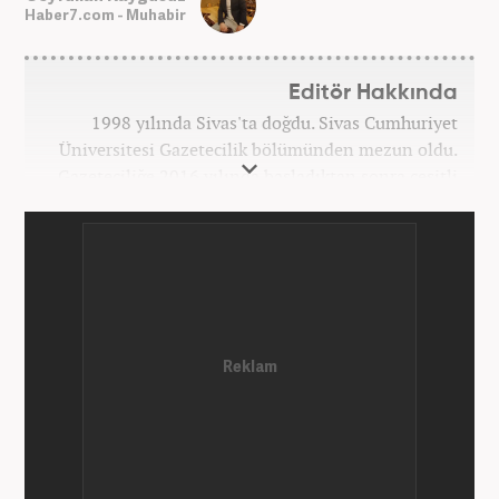
Haber7.com - Muhabir
Editör Hakkında
1998 yılında Sivas'ta doğdu. Sivas Cumhuriyet
Üniversitesi Gazetecilik bölümünden mezun oldu.
Gazeteciliğe 2016 yılında başladıktan sonra çeşitli
TV, ajans ve haber sitelerinde görev aldı. 2021
yılında Haber7.com ailesine dahil oldu. Osmanlıca
ve İngilizce bilmektedir. Mesleki hayatına
Haber7.com’da devam etmektedir.