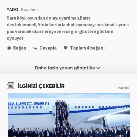
YADO
9 ay önce
Sara köyü oyundan dolayı uyarılmalı,Barış
desteklenmeli,Abdulkerim laubali oynamayı bırakmalı ayrıca
pas verecek olan nereye vereceğini göstere göstere
oynuyor
Beğen
Cevapla
Toplam
4
beğeni
Daha fazla yorum görüntüle
İLGİNİZİ ÇEKEBİLİR
Makroo