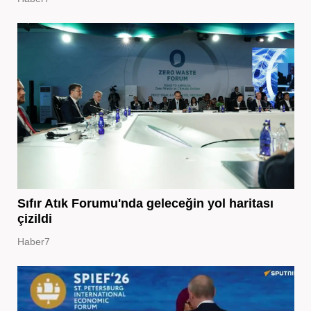
Sıfır Atık Forumu'nda geleceğin yol haritası
çizildi
Haber7