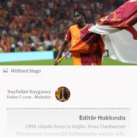
Wilfried Singo
Seyfullah Kaygusuz
Haber7.com - Muhabir
Editör Hakkında
1998 yılında Sivas'ta doğdu. Sivas Cumhuriyet
Üniversitesi Gazetecilik bölümünden mezun oldu.