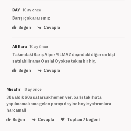
BAY
10 ay önce
Barışı çok ararsınız
Beğen
Cevapla
Ali Kara
10 ay önce
Takımdaki Barış Alper YILMAZ dışındaki diğer on kişi
satılabilir ama O asla! O yoksa takım bir hiç.
Beğen
Cevapla
Misafir
10 ay önce
30a aldik 60a satarsak hemen ver. baristaki hata
yapılmamalı ama gelen parayı da yine boyle yatırımlara
harcamali
Beğen
Cevapla
Toplam
7
beğeni