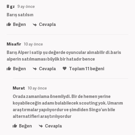
B gz
9 ay önce
Barış satılsın
Beğen
Cevapla
Misafir
10 ay önce
Barış Alper i satip şu değerde oyuncular alınabilir di.baris
alperin satılmaması büyük bir hatadır bence
Beğen
Cevapla
Toplam
11
beğeni
Murat
10 ay önce
Orada zamanlama önemliydi. Bir de hemen yerine
koyabileceğin adamı bulabilecek scouting yok. Umarım
araştırmalar yapılıyordur ve şimdiden Singo’un bile
alternatifleri araştırılıyordur
Beğen
Cevapla