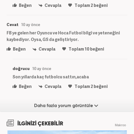
Beğen
Cevapla
Toplam
2
beğeni
Cevat
10 ay önce
FB ye gelen her Oyuncu ve Hoca Futbol bilgi ve yeteneğini
kaybediyor. Oysa, GS da geliştiriyor.
Beğen
Cevapla
Toplam
10
beğeni
doğrucu
10 ay önce
Son yıllarda kaç futbolcu sattın,acaba
Beğen
Cevapla
Toplam
2
beğeni
Daha fazla yorum görüntüle
İLGİNİZİ ÇEKEBİLİR
Makroo