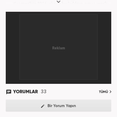
Gazeteciliğe 2016 yılında başladıktan sonra çeşitli
TV, ajans ve haber sitelerinde görev aldı. 2021
yılında Haber7.com ailesine dahil oldu. Osmanlıca
ve İngilizce bilmektedir. Mesleki hayatına
Haber7.com’da devam etmektedir.
33
YORUMLAR
TÜMÜ
Bir Yorum Yapın