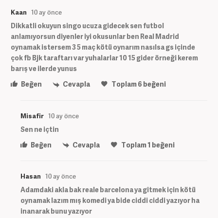
Kaan
10 ay önce
Dikkatli okuyun singo ucuza gidecek sen futbol
anlamıyorsun diyenler iyi okusunlar ben Real Madrid
oynamak istersem 3 5 maç kötü oynarım nasılsa gs içinde
çok fb Bjk taraftarı var yuhalarlar 10 15 gider örneği kerem
barış ve ilerde yunus
Beğen
Cevapla
Toplam
6
beğeni
Misafir
10 ay önce
Sen ne içtin
Beğen
Cevapla
Toplam
1
beğeni
Hasan
10 ay önce
Adamdaki akla bak reale barcelona ya gitmek için kötü
oynamak lazım mış komedi ya bide ciddi ciddi yazıyor ha
inanarak bunu yazıyor