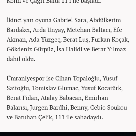
Köhn ve Çağrı Balta 11'i ile başladı.
İkinci yarı oyuna Gabriel Sara, Abdülkerim
Bardakcı, Arda Ünyay, Metehan Baltacı, Efe
Akman, Ada Yüzgeç, Berat Luş, Furkan Koçak,
Gökdeniz Gürpüz, İsa Halidi ve Berat Yılmaz
dahil oldu.
Ümraniyespor ise Cihan Topaloğlu, Yusuf
Saitoğlu, Tomislav Glumac, Yusuf Kocatürk,
Berat Fidan, Atalay Babacan, Emirhan
Balarısı, Jurgen Bardhi, Benny, Cebio Soukou
ve Batuhan Çelik, 11'i ile sahadaydı.