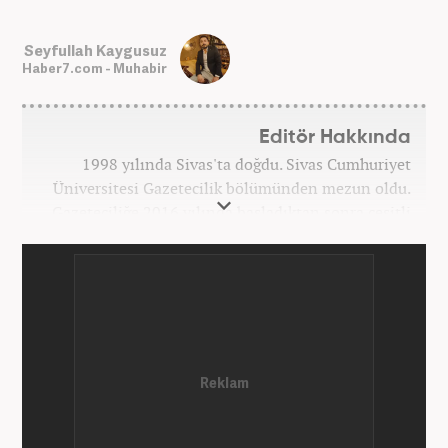
Seyfullah Kaygusuz
Haber7.com - Muhabir
Editör Hakkında
1998 yılında Sivas'ta doğdu. Sivas Cumhuriyet
Üniversitesi Gazetecilik bölümünden mezun oldu.
Gazeteciliğe 2016 yılında başladıktan sonra çeşitli
TV, ajans ve haber sitelerinde görev aldı. 2021
yılında Haber7.com ailesine dahil oldu. Osmanlıca
ve İngilizce bilmektedir. Mesleki hayatına
Haber7.com’da devam etmektedir.