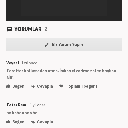
2
YORUMLAR
Bir Yorum Yapın
Veysel
1 yıl önce
Taraftar bol keseden atma. İmkan el verirse zaten başkan
alır.
Beğen
Cevapla
Toplam
1
beğeni
Tatar Remi
1 yıl önce
he babooooo he
Beğen
Cevapla