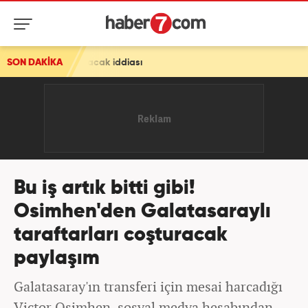
racak iddiası
SON DAKİKA
Bu iş artık bitti gibi!
Osimhen'den Galatasaraylı
taraftarları coşturacak
paylaşım
Galatasaray'ın transferi için mesai harcadığı
Victor Osimhen, sosyal medya hesabından