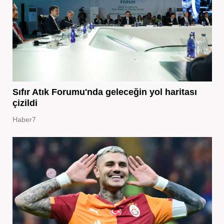
Sıfır Atık Forumu'nda geleceğin yol haritası
çizildi
Haber7