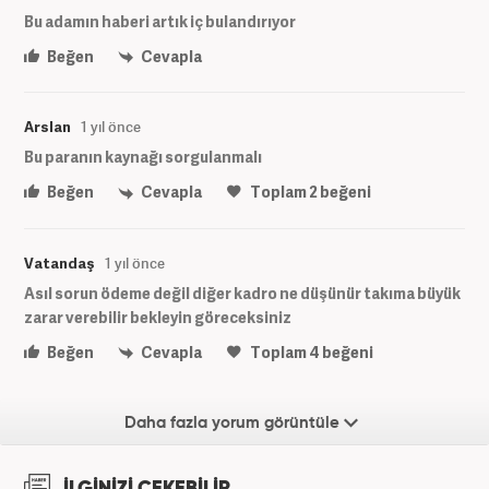
Bu adamın haberi artık iç bulandırıyor
Beğen
Cevapla
Arslan
1 yıl önce
Bu paranın kaynağı sorgulanmalı
Beğen
Cevapla
Toplam
2
beğeni
Vatandaş
1 yıl önce
Asıl sorun ödeme değil diğer kadro ne düşünür takıma büyük
zarar verebilir bekleyin göreceksiniz
Beğen
Cevapla
Toplam
4
beğeni
Daha fazla yorum görüntüle
İLGİNİZİ ÇEKEBİLİR