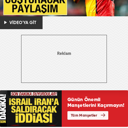
VİDEO'YA GİT