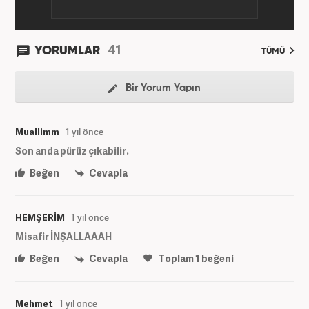
41
YORUMLAR
TÜMÜ
Bir Yorum Yapın
Muallimm
1 yıl önce
Son anda pürüz çıkabilir.
Beğen
Cevapla
HEMŞERİM
1 yıl önce
Misafir İNŞALLAAAH
Beğen
Cevapla
Toplam
1
beğeni
Mehmet
1 yıl önce