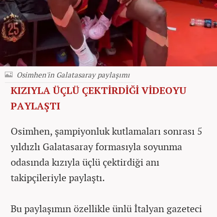
Osimhen'in Galatasaray paylaşımı
KIZIYLA ÜÇLÜ ÇEKTİRDİĞİ VİDEOYU
PAYLAŞTI
Osimhen, şampiyonluk kutlamaları sonrası 5
yıldızlı Galatasaray formasıyla soyunma
odasında kızıyla üçlü çektirdiği anı
takipçileriyle paylaştı.
Bu paylaşımın özellikle ünlü İtalyan gazeteci