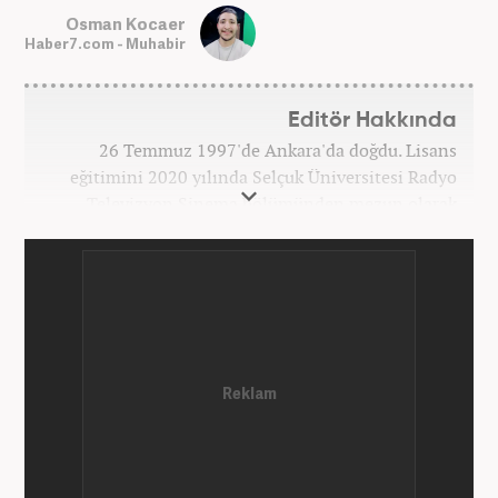
Osman Kocaer
Haber7.com - Muhabir
Editör Hakkında
26 Temmuz 1997'de Ankara'da doğdu. Lisans
eğitimini 2020 yılında Selçuk Üniversitesi Radyo
Televizyon Sinema bölümünden mezun olarak
tamamladı. Gazeteciliğe 2017 yılında Konya'da
başladı. 2022'nin Haziran ayından itibaren
Haber7.com'da mesleki hayatına devam etmektedir.