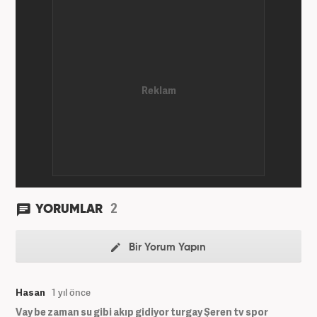
başladı. 2022'nin Haziran ayından itibaren
Haber7.com'da mesleki hayatına devam etmektedir.
2
YORUMLAR
Bir Yorum Yapın
Hasan
1 yıl önce
Vay be zaman su gibi akıp gidiyor turgay Şeren tv spor