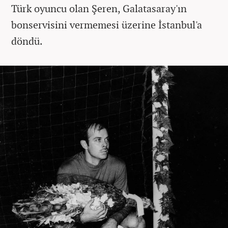
Türk oyuncu olan Şeren, Galatasaray'ın
bonservisini vermemesi üzerine İstanbul'a
döndü.