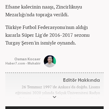
Efsane kalecinin naaşı, Zincirlikuyu
Mezarlığı'nda toprağa verildi.
Türkiye Futbol Federasyonu'nun aldığı
kararla Süper Lig'de 2016-2017 sezonu
Turgay Şeren'in ismiyle oynandı.
Osman Kocaer
Haber7.com - Muhabir
Editör Hakkında
26 Temmuz 1997'de Ankara'da doğdu. Lisans
eğitimini 2020 yılında Selçuk Üniversitesi Radyo
Televizyon Sinema bölümünden mezun olarak
tamamladı. Gazeteciliğe 2017 yılında Konya'da