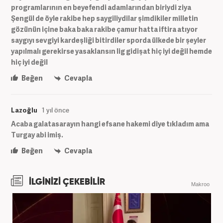
programlarının en beyefendi adamlarından biriydi ziya
Şengül de öyle rakibe hep saygiliydilar şimdikiler milletin
gözünün içine baka baka rakibe çamur hatta iftira atıyor
saygıyı sevgiyi kardeşliği bitirdiler sporda ülkede bir şeyler
yapılmalı gerekirse yasaklansın lig gidişat hiç iyi değil hemde
hiç iyi değil
Beğen
Cevapla
Lazoğlu
1 yıl önce
Acaba galatasarayın hangi efsane hakemi diye tıkladım ama
Turgay abi imiş.
Beğen
Cevapla
İLGİNİZİ ÇEKEBİLİR
Makroo