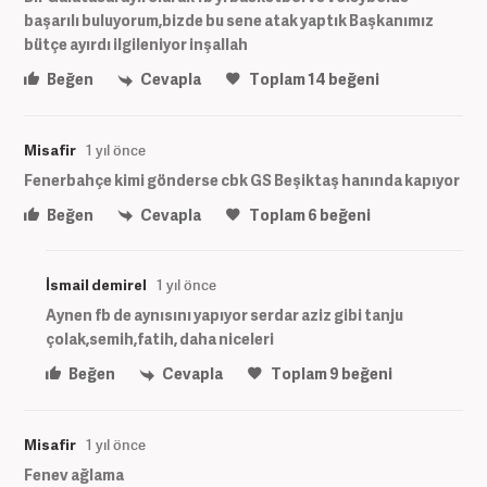
başarılı buluyorum,bizde bu sene atak yaptık Başkanımız
bütçe ayırdı ilgileniyor inşallah
Beğen
Cevapla
Toplam
14
beğeni
Misafir
1 yıl önce
Fenerbahçe kimi gönderse cbk GS Beşiktaş hanında kapıyor
Beğen
Cevapla
Toplam
6
beğeni
İsmail demirel
1 yıl önce
Aynen fb de aynısını yapıyor serdar aziz gibi tanju
çolak,semih,fatih, daha niceleri
Beğen
Cevapla
Toplam
9
beğeni
Misafir
1 yıl önce
Fenev ağlama