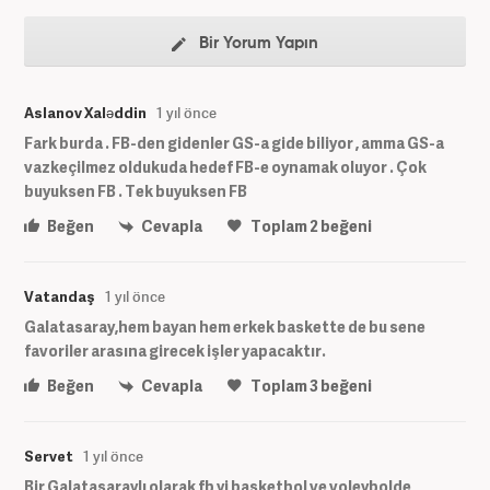
Bir Yorum Yapın
Aslanov Xaləddin
1 yıl önce
Fark burda . FB-den gidenler GS-a gide biliyor , amma GS-a
vazkeçilmez oldukuda hedef FB-e oynamak oluyor . Çok
buyuksen FB . Tek buyuksen FB
Beğen
Cevapla
Toplam
2
beğeni
Vatandaş
1 yıl önce
Galatasaray,hem bayan hem erkek baskette de bu sene
favoriler arasına girecek işler yapacaktır.
Beğen
Cevapla
Toplam
3
beğeni
Servet
1 yıl önce
Bir Galatasaraylı olarak fb yi basketbol ve voleybolde