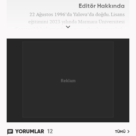
Editör Hakkında
22 Ağustos 1996’da Yalova’da doğdu. Lisans
eğitimini 2023 yılında Marmara Üniversitesi
Gazetecilik bölümünden mezun olarak tamamladı.
Gazeteciliğe 2023 yılında İstanbul’da başladı. Şu an
Haber7.com’da mesleki hayatını sürdürmektedir.
12
YORUMLAR
TÜMÜ