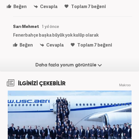
Beğen
Cevapla
Toplam
7
beğeni
Sarı Mehmet
1 yıl önce
Fenerbahçe başka büyük yok kulüp olarak
Beğen
Cevapla
Toplam
7
beğeni
Daha fazla yorum görüntüle
İLGİNİZİ ÇEKEBİLİR
Makroo