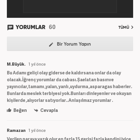
60
YORUMLAR
TÜMÜ
Bir Yorum Yapın
M.Büyük.
1 yıl önce
Bu Adamı geliçi olay giderse de kaldırsana onlar da olay
olacak.İğrenç yorumlar da cabası.Şaelatan basınve
yayıncılar,tamamı ,yalan, yanlı ,uydurma ,asparagas haberler.
Bunlarda meslek terbiyesi yok.Bunları dinleyenler ve okuyan
kişilerde ,alıyorlar satıyorlar..Anlaşılmaz yorumlar .
Beğen
Cevapla
Ramazan
1 yıl önce
Verilen paraya yazık olur en fazla 15 gerisi fazla kendini iyice