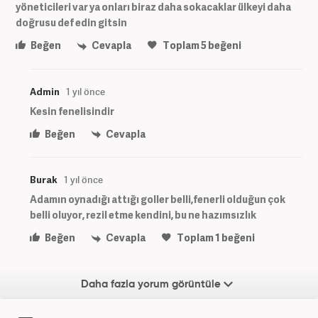
yöneticileri var ya onları biraz daha sokacaklar ülkeyi daha
doğrusu def edin gitsin
Beğen
Cevapla
Toplam
5
beğeni
Admin
1 yıl önce
Kesin fenelisindir
Beğen
Cevapla
Burak
1 yıl önce
Adamın oynadığı attığı goller belli,fenerli olduğun çok
belli oluyor, rezil etme kendini, bu ne hazımsızlık
Beğen
Cevapla
Toplam
1
beğeni
Daha fazla yorum görüntüle