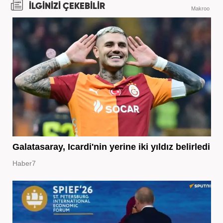
İLGİNİZİ ÇEKEBİLİR
Makroo
Galatasaray, Icardi'nin yerine iki yıldız belirledi
Haber7