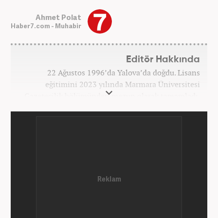
Ahmet Polat
Haber7.com - Muhabir
Editör Hakkında
22 Ağustos 1996’da Yalova’da doğdu. Lisans
eğitimini 2023 yılında Marmara Üniversitesi
Gazetecilik bölümünden mezun olarak tamamladı.
Gazeteciliğe 2023 yılında İstanbul’da başladı. Şu an
Haber7.com’da mesleki hayatını sürdürmektedir.