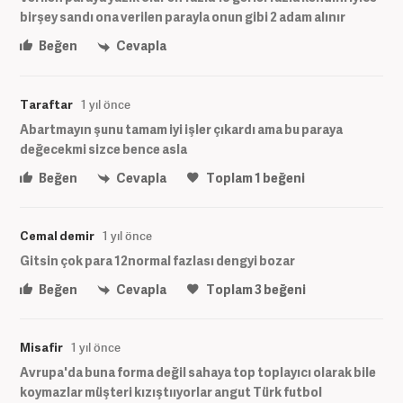
birşey sandı ona verilen parayla onun gibi 2 adam alınır
Beğen
Cevapla
Taraftar
1 yıl önce
Abartmayın şunu tamam iyi işler çıkardı ama bu paraya
değecekmi sizce bence asla
Beğen
Cevapla
Toplam
1
beğeni
Cemal demir
1 yıl önce
Gitsin çok para 12normal fazlası dengyi bozar
Beğen
Cevapla
Toplam
3
beğeni
Misafir
1 yıl önce
Avrupa'da buna forma değil sahaya top toplayıcı olarak bile
koymazlar müşteri kızıştııyorlar angut Türk futbol