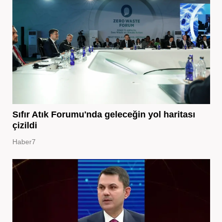
Sıfır Atık Forumu'nda geleceğin yol haritası
çizildi
Haber7