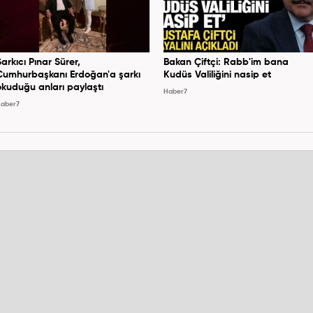
Şarkıcı Pınar Sürer,
Bakan Çiftçi: Rabb'im bana
Cumhurbaşkanı Erdoğan'a şarkı
Kudüs Valiliğini nasip et
okuduğu anları paylaştı
Haber7
aber7