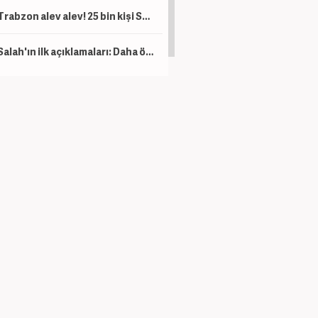
Trabzon alev alev! 25 bin kişi Salah'ı karşıladı
Salah'ın ilk açıklamaları: Daha önce böyle bir şey görmedim