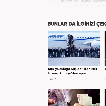
Üniversitesi Radyo Televi
Gazeteciliğe 2017 yılında K
BUNLAR DA İLGİNİZİ ÇEK
ABD yolculuğu başladı! İran Milli
Takımı, Antalya'dan ayrıldı
Haber7
H