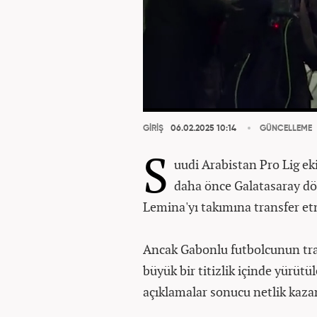
GİRİŞ
06.02.2025 10:14
GÜNCELLEME
S
uudi Arabistan Pro Lig ek
daha önce Galatasaray dön
Lemina'yı takımına transfer et
Ancak Gabonlu futbolcunun tra
büyük bir titizlik içinde yürüt
açıklamalar sonucu netlik kaza