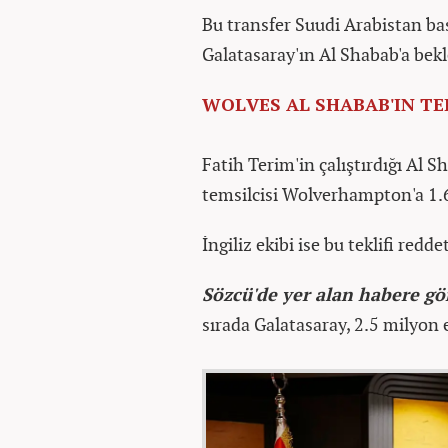
Bu transfer Suudi Arabistan b
Galatasaray'ın Al Shabab'a bekle
WOLVES AL SHABAB'IN TE
Fatih Terim'in çalıştırdığı Al S
temsilcisi Wolverhampton'a 1.6
İngiliz ekibi ise bu teklifi redd
Sözcü'de yer alan habere gö
sırada Galatasaray, 2.5 milyon eu