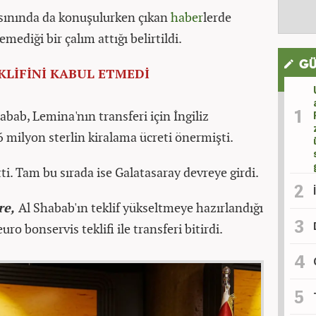
asınında da konuşulurken çıkan
haber
lerde
mediği bir çalım attığı belirtildi.
GÜ
KLİFİNİ KABUL ETMEDİ
habab, Lemina'nın transferi için İngiliz
 milyon sterlin kiralama ücreti önermişti.
etti. Tam bu sırada ise Galatasaray devreye girdi.
re,
Al Shabab'ın teklif yükseltmeye hazırlandığı
ro bonservis teklifi ile transferi bitirdi.