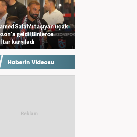
med Salah'ı taşıyan uçak
zon'a geldi! Binlerce
ftar karşıladı
Haberin Videosu