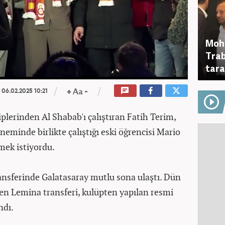
Moha
Trab
tara
06.02.2025 10:21
iplerinden Al Shabab'ı çalıştıran Fatih Terim,
eminde birlikte çalıştığı eski öğrencisi Mario
mek istiyordu.
nsferinde Galatasaray mutlu sona ulaştı. Dün
ülen Lemina transferi, kulüpten yapılan resmi
ndı.