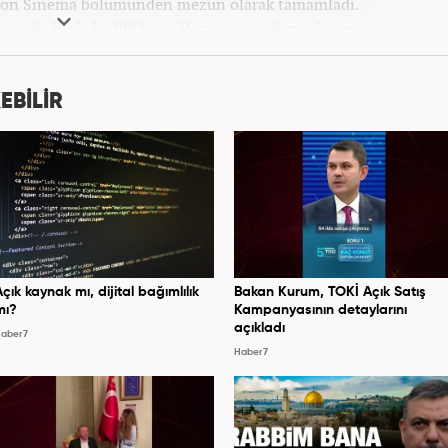
zyon Sinema bölümünden mezun olarak tamamladı.
onya'da başladı. 2022'nin Haziran ayından itibaren
Haber7.com'da mesleki hayatına devam etmektedir.
EBİLİR
Açık kaynak mı, dijital bağımlılık
Bakan Kurum, TOKİ Açık Satış
mı?
Kampanyasının detaylarını
açıkladı
aber7
Haber7