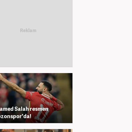
amed Salah resmen
zonspor'da!