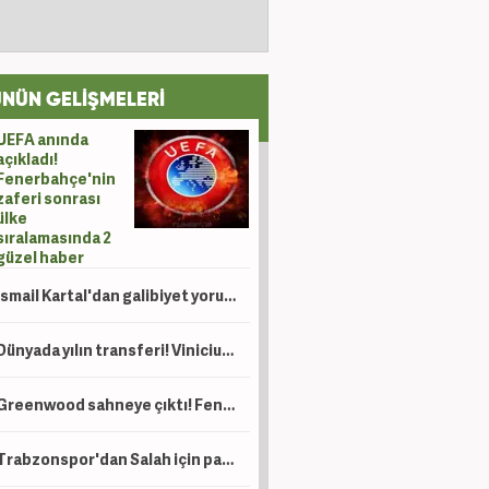
NÜN GELİŞMELERİ
UEFA anında
açıkladı!
Fenerbahçe'nin
zaferi sonrası
ülke
sıralamasında 2
güzel haber
İsmail Kartal'dan galibiyet yorumu
Dünyada yılın transferi! Vinicius için 120 milyon Euro'luk teklif
Greenwood sahneye çıktı! Fenerbahçe tur kapısını araladı
Trabzonspor'dan Salah için paylaşım yağmuru