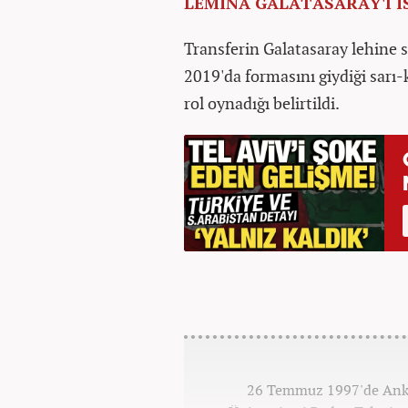
LEMİNA GALATASARAY'I İ
Transferin Galatasaray lehine
2019'da formasını giydiği sarı
rol oynadığı belirtildi.
26 Temmuz 1997'de Ankar