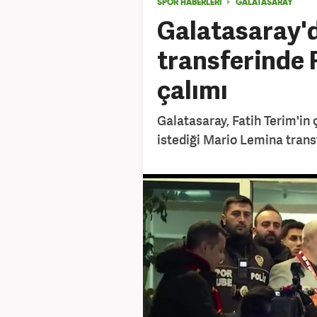
SPOR HABERLERİ
GALATASARAY
Galatasaray'
transferinde 
çalımı
Galatasaray, Fatih Terim'in ç
istediği Mario Lemina trans