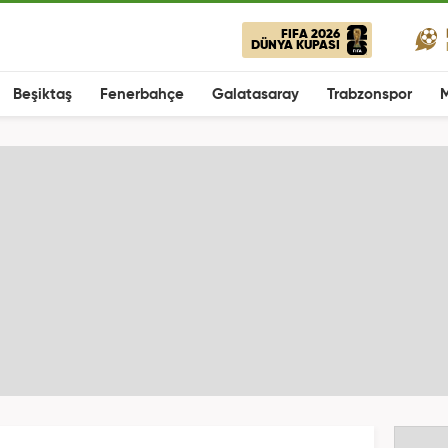
FIFA 2026
DÜNYA KUPASI
Beşiktaş
Fenerbahçe
Galatasaray
Trabzonspor
M