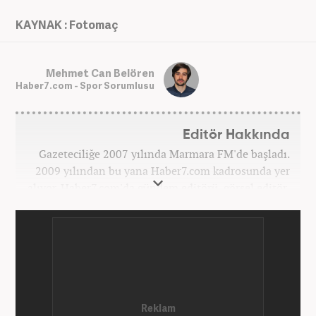
KAYNAK : Fotomaç
Mehmet Can Belören
Haber7.com - Spor Sorumlusu
Editör Hakkında
Gazeteciliğe 2007 yılında Marmara FM'de başladı.
2009 yılından bu yana Haber7.com kadrosunda yer
alıyor. Haber7.com'da gündem editörü, görsel editör,
spor editörü görevlerinde bulundu. Şu an
Haber7.com Spor Sayfası sorumlusu olarak meslek
hayatına devam etmektedir. Mehmet Can Belören;
Medya ve İletişim ile Uluslararası İlişkiler
bölümlerinden mezundur.