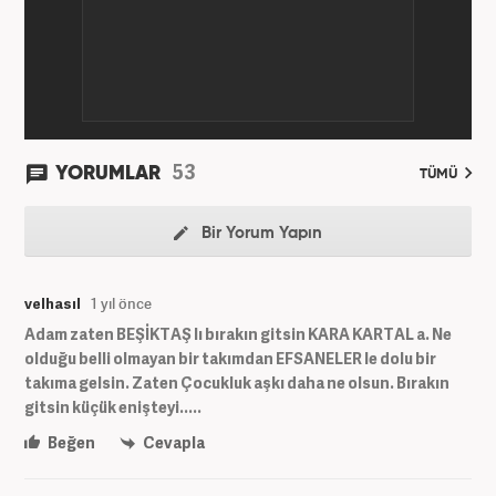
53
YORUMLAR
TÜMÜ
Bir Yorum Yapın
velhasıl
1 yıl önce
Adam zaten BEŞİKTAŞ lı bırakın gitsin KARA KARTAL a. Ne
olduğu belli olmayan bir takımdan EFSANELER le dolu bir
takıma gelsin. Zaten Çocukluk aşkı daha ne olsun. Bırakın
gitsin küçük enişteyi.....
Beğen
Cevapla