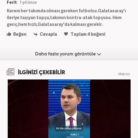
Ferit
1 yıl önce
Kerem her takımda olması gereken futbolcu.Galatasaray'ı
ileriye taşıyan topçu,takımın kontra-atak topçusu. Hem
genç,hem hızlı,Galatasaray'da kalması gerekir.
Beğen
Cevapla
Toplam
4
beğeni
Daha fazla yorum görüntüle
İLGİNİZİ ÇEKEBİLİR
Makroo