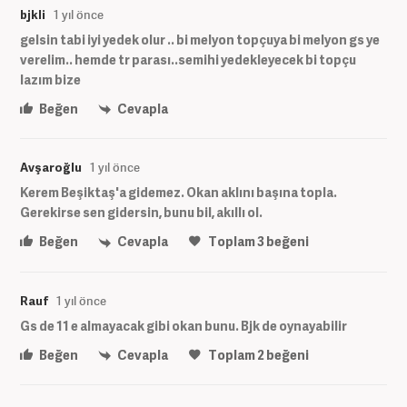
bjkli
1 yıl önce
gelsin tabi iyi yedek olur .. bi melyon topçuya bi melyon gs ye
verelim.. hemde tr parası..semihi yedekleyecek bi topçu
lazım bize
Beğen
Cevapla
Avşaroğlu
1 yıl önce
Kerem Beşiktaş'a gidemez. Okan aklını başına topla.
Gerekirse sen gidersin, bunu bil, akıllı ol.
Beğen
Cevapla
Toplam
3
beğeni
Rauf
1 yıl önce
Gs de 11 e almayacak gibi okan bunu. Bjk de oynayabilir
Beğen
Cevapla
Toplam
2
beğeni