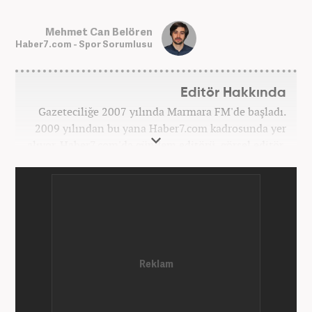
Mehmet Can Belören
Haber7.com - Spor Sorumlusu
Editör Hakkında
Gazeteciliğe 2007 yılında Marmara FM'de başladı.
2009 yılından bu yana Haber7.com kadrosunda yer
alıyor. Haber7.com'da gündem editörü, görsel editör,
spor editörü görevlerinde bulundu. Şu an
Haber7.com Spor Sayfası sorumlusu olarak meslek
hayatına devam etmektedir. Mehmet Can Belören;
Medya ve İletişim ile Uluslararası İlişkiler
bölümlerinden mezundur.