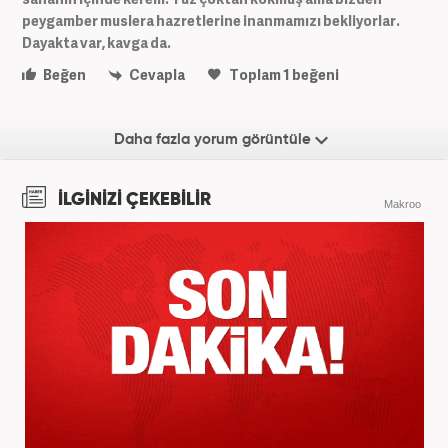
peygamber muslera hazretlerine inanmamızı bekliyorlar.
Dayakta var, kavga da.
Beğen
Cevapla
Toplam
1
beğeni
Daha fazla yorum görüntüle
İLGİNİZİ ÇEKEBİLİR
Makroo