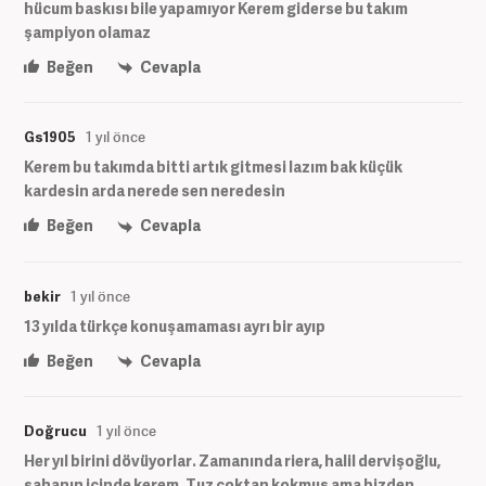
hücum baskısı bile yapamıyor Kerem giderse bu takım
şampiyon olamaz
Beğen
Cevapla
Gs1905
1 yıl önce
Kerem bu takımda bitti artık gitmesi lazım bak küçük
kardesin arda nerede sen neredesin
Beğen
Cevapla
bekir
1 yıl önce
13 yılda türkçe konuşamaması ayrı bir ayıp
Beğen
Cevapla
Doğrucu
1 yıl önce
Her yıl birini dövüyorlar. Zamanında riera, halil dervişoğlu,
sahanın içinde kerem. Tuz çoktan kokmuş ama bizden