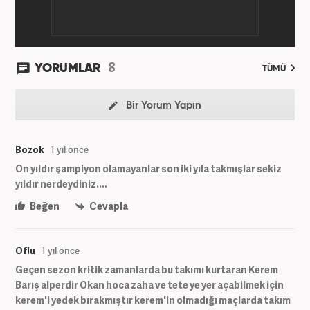
8
YORUMLAR
TÜMÜ
Bir Yorum Yapın
Bozok
1 yıl önce
On yıldır şampiyon olamayanlar son iki yıla takmışlar sekiz
yıldır nerdeydiniz....
Beğen
Cevapla
Oflu
1 yıl önce
Geçen sezon kritik zamanlarda bu takımı kurtaran Kerem
Barış alperdir Okan hoca zaha ve tete ye yer açabilmek için
kerem'i yedek bırakmıştır kerem'in olmadığı maçlarda takım