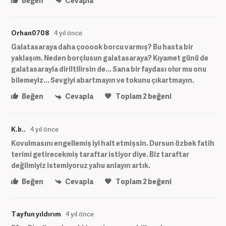
Beğen
Cevapla
Orhan0708
4 yıl önce
Galatasaraya daha çooook borcu varmış? Bu hasta bir
yaklaşım. Neden borçlusun galatasaraya? Kıyamet günü de
galatasarayla diriltilirsin de... Sana bir faydası olur mu onu
bilemeyiz... Sevgiyi abartmayın ve tokunu çıkartmayın.
Beğen
Cevapla
Toplam
2
beğeni
K.b..
4 yıl önce
Kovulmasını engellemiş iyi halt etmişsin. Dursun özbek fatih
terimi getirecekmiş taraftar istiyor diye. Biz taraftar
değilmiyiz istemiyoruz yahu anlayın artık.
Beğen
Cevapla
Toplam
2
beğeni
Tayfun yıldırım
4 yıl önce