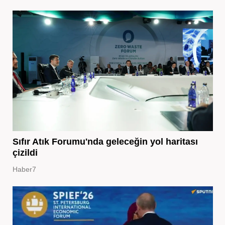
Sıfır Atık Forumu'nda geleceğin yol haritası
çizildi
Haber7