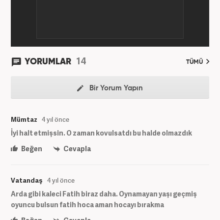
14
YORUMLAR
TÜMÜ
Bir Yorum Yapın
Mümtaz
4 yıl önce
İyi halt etmişsin. O zaman kovulsatdı bu halde olmazdık
Beğen
Cevapla
Vatandaş
4 yıl önce
Arda gibi kaleci Fatih biraz daha. Oynamayan yaşı geçmiş
oyuncu bulsun fatih hoca aman hocayı bırakma