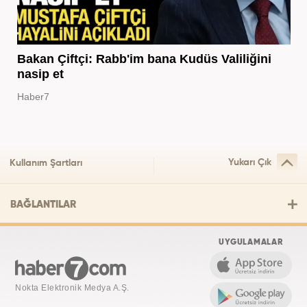
Bakan Çiftçi: Rabb'im bana Kudüs Valiliğini
nasip et
Haber7
Yukarı Çık
Kullanım Şartları
BAĞLANTILAR
UYGULAMALAR
Nokta Elektronik Medya A.Ş.