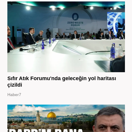
Sıfır Atık Forumu'nda geleceğin yol haritası
çizildi
Haber7