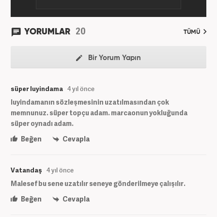
20
YORUMLAR
TÜMÜ
Bir Yorum Yapın
süper luyindama
4 yıl önce
luyindamanın sözleşmesinin uzatılmasından çok
memnunuz. süper topçu adam. marcaonun yokluğunda
süper oynadı adam.
Beğen
Cevapla
Vatandaş
4 yıl önce
Malesef bu sene uzatılır seneye gönderilmeye çalışılır.
Beğen
Cevapla