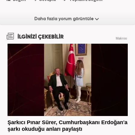
Daha fazla yorum görüntüle
İLGİNİZİ ÇEKEBİLİR
Makroo
Şarkıcı Pınar Sürer, Cumhurbaşkanı Erdoğan'a
şarkı okuduğu anları paylaştı