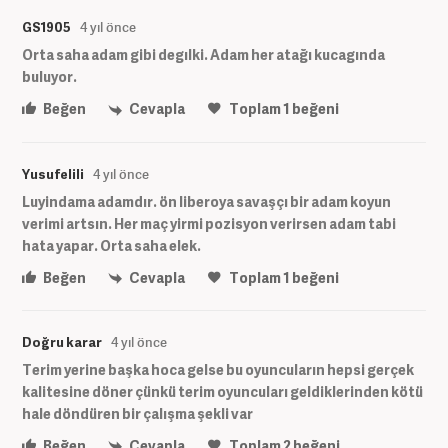
GS1905
4 yıl önce
Orta saha adam gibi degılki. Adam her atağı kucagında
buluyor.
Beğen
Cevapla
Toplam
1
beğeni
Yusufelili
4 yıl önce
Luyindama adamdır. ön liberoya savaşçı bir adam koyun
verimi artsın. Her maç yirmi pozisyon verirsen adam tabi
hata yapar. Orta saha elek.
Beğen
Cevapla
Toplam
1
beğeni
Doğru karar
4 yıl önce
Terim yerine başka hoca gelse bu oyuncuların hepsi gerçek
kalitesine döner çünkü terim oyuncuları geldiklerinden kötü
hale döndüren bir çalışma şekli var
Beğen
Cevapla
Toplam
2
beğeni