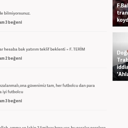
F.Ba
tran
de bilmiyorsunuz.
koy
am
3
beğeni
r hesaba bak yatırım teklif beklenti = F. TERİM
Doğa
am
2
beğeni
Trab
iddi
'Ahl
imzalanmalı,ona güvenimiz tam, her futbolcu dan para
 iyi futbolcu
am
3
beğeni
llah. amma ve lakin 2,5milyar borç var. bu paralar nerelere