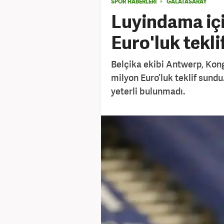
SPOR HABERLERİ
GALATASARAY
Luyindama içi
Euro'luk tekli
Belçika ekibi Antwerp, Kon
milyon Euro’luk teklif sund
yeterli bulunmadı.