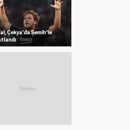
al, Çekya'da Semih'le
tlandı