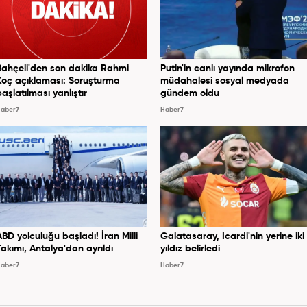
Bahçeli'den son dakika Rahmi
Putin'in canlı yayında mikrofon
Koç açıklaması: Soruşturma
müdahalesi sosyal medyada
başlatılması yanlıştır
gündem oldu
aber7
Haber7
ABD yolculuğu başladı! İran Milli
Galatasaray, Icardi'nin yerine iki
Takımı, Antalya'dan ayrıldı
yıldız belirledi
aber7
Haber7