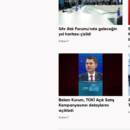
Sıfır Atık Forumu'nda geleceğin
yol haritası çizildi
Haber7
H
Bakan Kurum, TOKİ Açık Satış
Kampanyasının detaylarını
açıkladı
H
Haber7