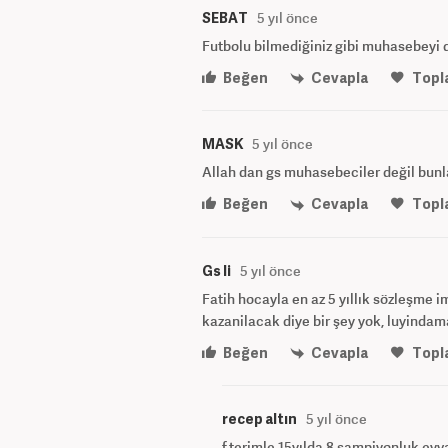
SEBAT
5 yıl önce
Futbolu bilmediğiniz gibi muhasebeyi 
Beğen
Cevapla
Topl
MASK
5 yıl önce
Allah dan gs muhasebeciler değil bunla
Beğen
Cevapla
Topl
Gs li
5 yıl önce
Fatih hocayla en az 5 yıllık sözleşme 
kazanilacak diye bir şey yok, luyindama
Beğen
Cevapla
Topl
recep altın
5 yıl önce
f.terimle 15yılda 8 şampiyonluk eyva