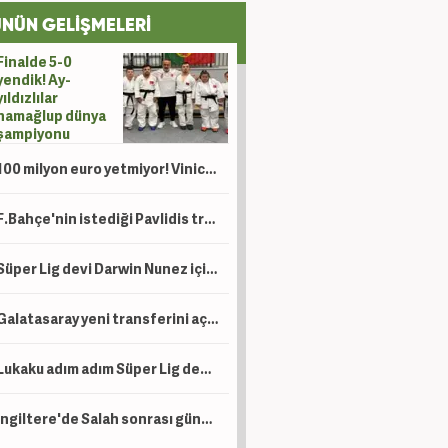
NÜN GELİŞMELERİ
Finalde 5-0
yendik! Ay-
yıldızlılar
namağlup dünya
şampiyonu
100 milyon euro yetmiyor! Vinicius'un yerine düşünülen Kenan Yıldız için çılgın talep
F.Bahçe'nin istediği Pavlidis transferde kararını verdi! Şart koydu
Süper Lig devi Darwin Nunez için uçağı kaldırıyor!
Galatasaray yeni transferini açıkladı!
Lukaku adım adım Süper Lig devine! Peş peşe açıklamalar
İngiltere'de Salah sonrası gündem Türkiye: Süper Lig, Suudi Arabistan'a rakip oldu!