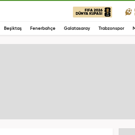
FIFA 2026
DÜNYA KUPASI
Beşiktaş
Fenerbahçe
Galatasaray
Trabzonspor
M