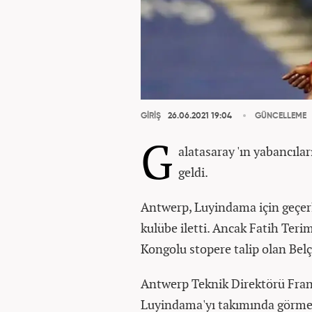
GİRİŞ
26.06.2021 19:04
GÜNCELLEME
G
alatasaray 'ın yabancıla
geldi.
Antwerp, Luyindama için geçerli 
kulübe iletti. Ancak Fatih Ter
Kongolu stopere talip olan Belç
Antwerp Teknik Direktörü Frank
Luyindama'yı takımında görmek