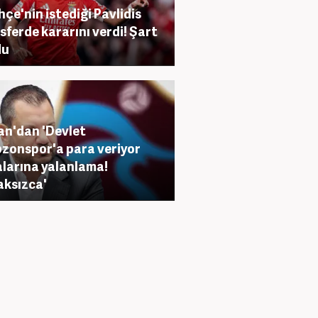
hçe'nin istediği Pavlidis
sferde kararını verdi! Şart
du
n'dan 'Devlet
zonspor'a para veriyor
alarına yalanlama!
aksızca'