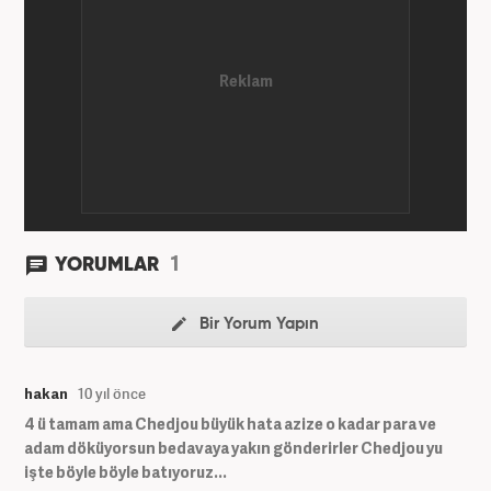
1
YORUMLAR
Bir Yorum Yapın
hakan
10 yıl önce
4 ü tamam ama Chedjou büyük hata azize o kadar para ve
adam döküyorsun bedavaya yakın gönderirler Chedjou yu
işte böyle böyle batıyoruz...