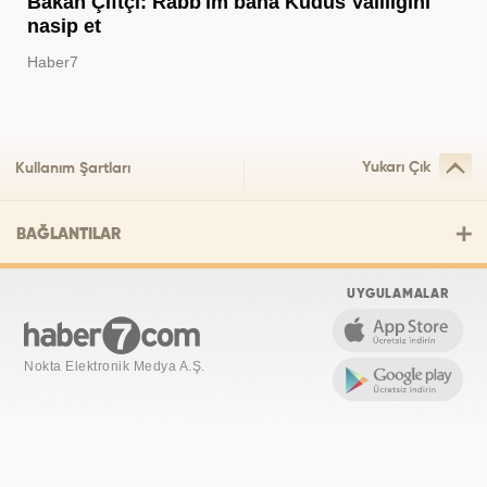
Bakan Çiftçi: Rabb'im bana Kudüs Valiliğini
nasip et
Haber7
Yukarı Çık
Kullanım Şartları
BAĞLANTILAR
UYGULAMALAR
Nokta Elektronik Medya A.Ş.