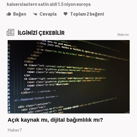
kaiserslautern satin aldi 1.5 niyon euroya
Beğen
Cevapla
Toplam
2
beğeni
İLGİNİZİ ÇEKEBİLİR
Makroo
Açık kaynak mı, dijital bağımlılık mı?
Haber7