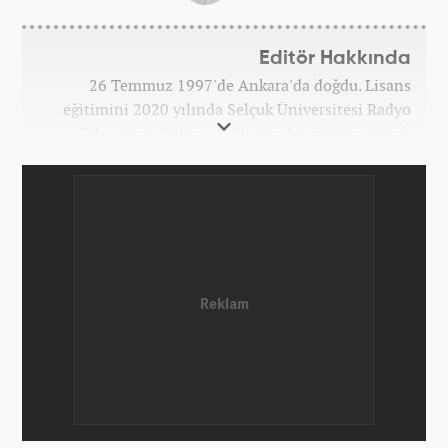
Editör Hakkında
26 Temmuz 1997'de Ankara'da doğdu. Lisans
eğitimini 2020 yılında Selçuk Üniversitesi Radyo
Televizyon Sinema bölümünden mezun olarak
tamamladı. Gazeteciliğe 2017 yılında Konya'da
başladı. 2022'nin Haziran ayından itibaren
Haber7.com'da mesleki hayatına devam etmektedir.