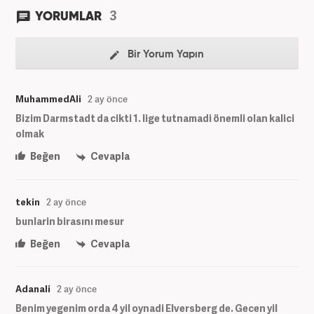
3
YORUMLAR
Bir Yorum Yapın
MuhammedAli
2 ay önce
Bizim Darmstadt da cikti 1. lige tutnamadi önemli olan kalici
olmak
Beğen
Cevapla
tekin
2 ay önce
bunlarin birasını mesur
Beğen
Cevapla
Adanali
2 ay önce
Benim yegenim orda 4 yil oynadi Elversberg de. Gecen yil