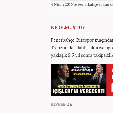
4 Nisan 2015'te Fenerbahçe takım o
NE OLMUŞTU?
Fenerbahçe, Rize
spor
maçından
Trabzon'da silahlı saldırıya uğ
yaklaşık 5,5 yıl sonra takipsizl
KAYNAK:
AA