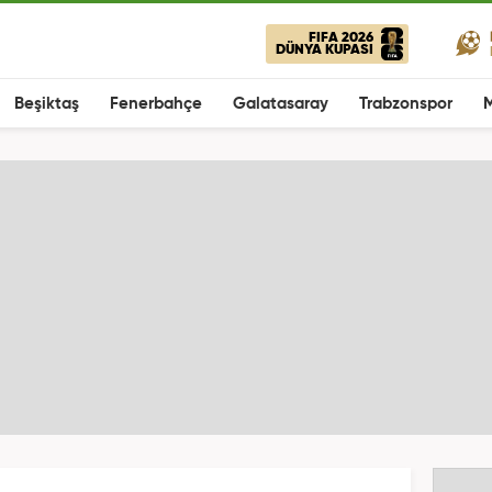
FIFA 2026
DÜNYA KUPASI
Beşiktaş
Fenerbahçe
Galatasaray
Trabzonspor
M