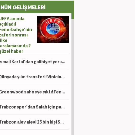
NÜN GELİŞMELERİ
UEFA anında
açıkladı!
Fenerbahçe'nin
zaferi sonrası
ülke
sıralamasında 2
güzel haber
İsmail Kartal'dan galibiyet yorumu
Dünyada yılın transferi! Vinicius için 120 milyon Euro'luk teklif
Greenwood sahneye çıktı! Fenerbahçe tur kapısını araladı
Trabzonspor'dan Salah için paylaşım yağmuru
Trabzon alev alev! 25 bin kişi Salah'ı karşıladı