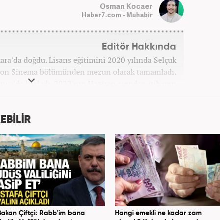
Osman Kocaer
Haber7.com - Muhabir
Editör Hakkında
a'da doğdu. Lisans eğitimini 2020 yılında Selçuk
zyon Sinema bölümünden mezun olarak tamamladı.
onya'da başladı. 2022'nin Haziran ayından itibaren
Haber7.com'da mesleki hayatına devam etmektedir.
EBİLİR
Bakan Çiftçi: Rabb'im bana
Hangi emekli ne kadar zam