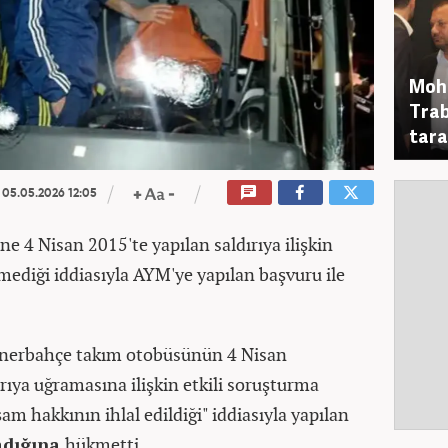
Moha
Trab
tara
05.05.2026 12:05
 4 Nisan 2015'te yapılan saldırıya ilişkin
mediği iddiasıyla AYM'ye yapılan başvuru ile
nerbahçe takım otobüsünün 4 Nisan
ırıya uğramasına ilişkin etkili soruşturma
am hakkının ihlal edildiği" iddiasıyla yapılan
adığına
hükmetti.