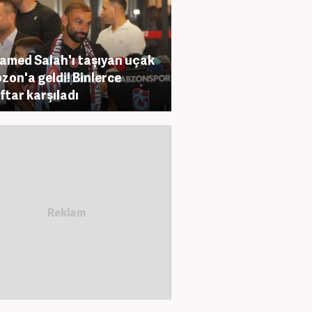
med Salah'ı taşıyan uçak
zon'a geldi! Binlerce
ftar karşıladı