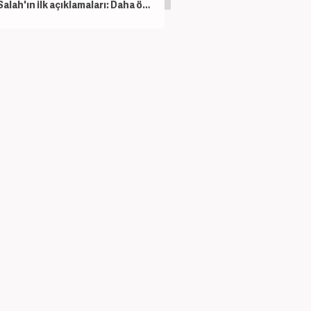
Salah'ın ilk açıklamaları: Daha önce böyle bir şey görmedim