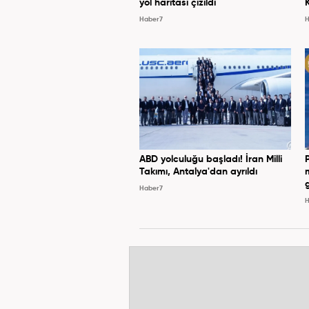
yol haritası çizildi
Haber7
H
ABD yolculuğu başladı! İran Milli
Takımı, Antalya'dan ayrıldı
Haber7
H