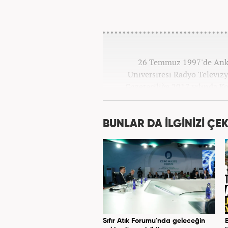
26 Temmuz 1997'de Ankar
Üniversitesi Radyo Televi
Gazeteciliğe 2017 yılında K
BUNLAR DA İLGİNİZİ ÇEK
Sıfır Atık Forumu'nda geleceğin