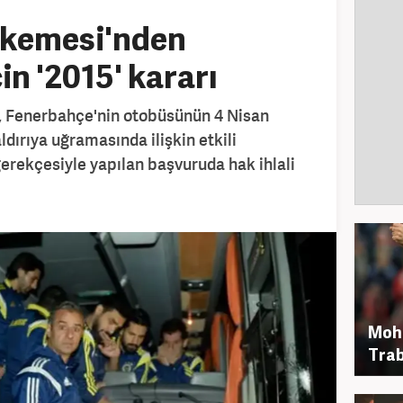
kemesi'nden
n '2015' kararı
 Fenerbahçe'nin otobüsünün 4 Nisan
ldırıya uğramasında ilişkin etkili
erekçesiyle yapılan başvuruda hak ihlali
Moh
Trab