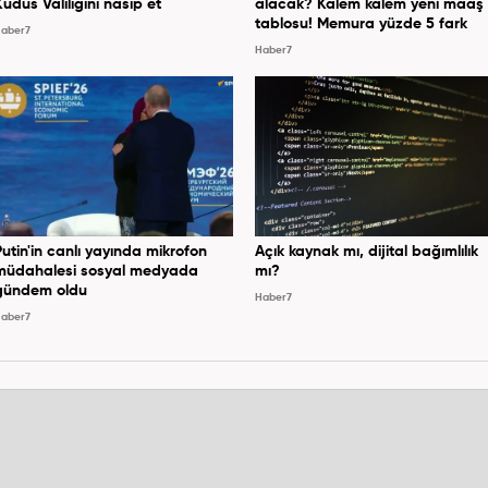
Kudüs Valiliğini nasip et
alacak? Kalem kalem yeni maaş
tablosu! Memura yüzde 5 fark
aber7
Haber7
Putin'in canlı yayında mikrofon
Açık kaynak mı, dijital bağımlılık
müdahalesi sosyal medyada
mı?
gündem oldu
Haber7
aber7