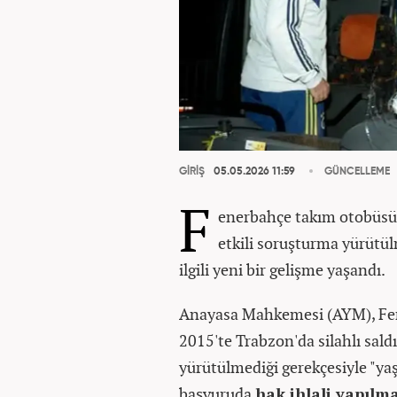
GİRİŞ
05.05.2026 11:59
GÜNCELLEME
F
enerbahçe takım otobüsüne
etkili soruşturma yürütül
ilgili yeni bir gelişme yaşandı.
Anayasa Mahkemesi (AYM), Fe
2015'te Trabzon'da silahlı sald
yürütülmediği gerekçesiyle "yaş
başvuruda
hak ihlali yapılm