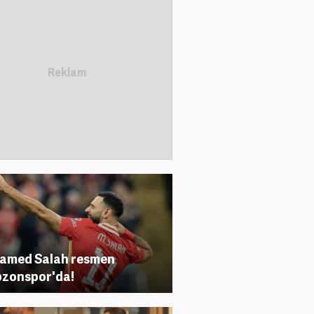
amed Salah resmen
zonspor'da!