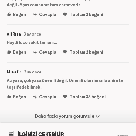
değil . Aşırı zamansız hırs zarar verir
Beğen
Cevapla
Toplam
3
beğeni
Ali Rıza
3 ay önce
Haydi luco vakit tamam...
Beğen
Cevapla
Toplam
2
beğeni
Misafir
3 ay önce
Az yaşa, çok yaşa önemli değil. Önemli olan imanla ahirete
teşrif edebilmek.
Beğen
Cevapla
Toplam
35
beğeni
Daha fazla yorum görüntüle
İLGİNİZİ ÇEKEBİLİR
Makroo