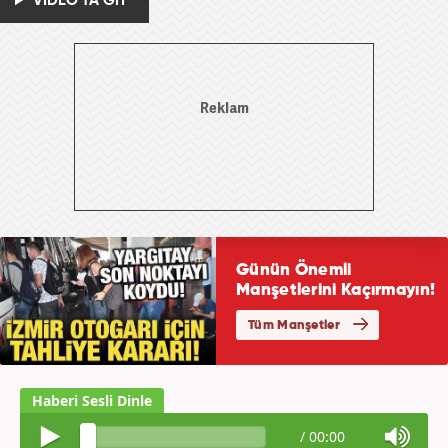
VİDEO'YA GİT
/
00:00