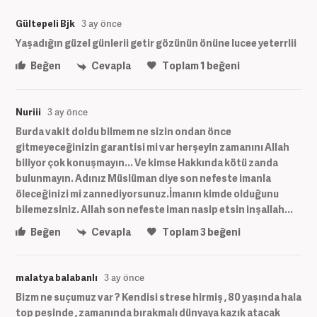
Gültepeli Bjk
3 ay önce
Yaşadığın güzel günlerii getir gözünün önüne lucee yeterrlii
Beğen
Cevapla
Toplam
1
beğeni
Nuriii
3 ay önce
Burda vakit doldu bilmem ne sizin ondan önce
gitmeyeceğinizin garantisi mi var herşeyin zamanını Allah
biliyor çok konuşmayın... Ve kimse Hakkında kötü zanda
bulunmayın. Adınız Müslüman diye son nefeste imanla
öleceğinizi mi zannediyorsunuz.İmanın kimde olduğunu
bilemezsiniz. Allah son nefeste iman nasip etsin inşallah...
Beğen
Cevapla
Toplam
3
beğeni
malatya balabanlı
3 ay önce
Bizm ne suçumuz var ? Kendisi strese hirmiş , 80 yaşında hala
top peşinde , zamanında bırakmalı dünyaya kazık atacak