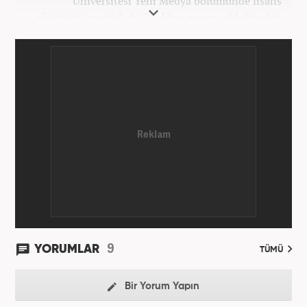
Üniversitesi Yeni Medya bölümünde lisans
eğitimini tamamladı. Okuldan mezun olduğundan
bu yana medya sektörünün birçok kuruluşunda spor
editörü ve spor muhabiri pozisyonlarında çalıştı.
Kariyerine Mart 2026'dan beri Haber7.com'da spor
editörü olarak devam etmektedir.
9
YORUMLAR
TÜMÜ
Bir Yorum Yapın