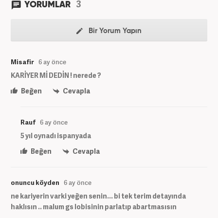
3
YORUMLAR
Bir Yorum Yapın
Misafir
6 ay önce
KARİYER Mİ DEDİN ! nerede ?
Beğen
Cevapla
Rauf
6 ay önce
5 yıl oynadı ispanyada
Beğen
Cevapla
onuncu köyden
6 ay önce
ne kariyerin varki yeğen senin... bi tek terim detayında
haklısın .. malum gs lobisinin parlatıp abartmasısın