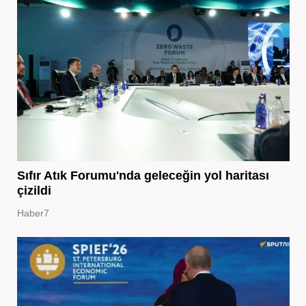
Sıfır Atık Forumu'nda geleceğin yol haritası
çizildi
Haber7