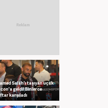
med Salah'ı taşıyan uçak
zon'a geldi! Binlerce
ftar karşıladı