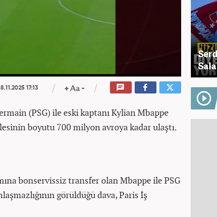
Serd
Sala
8.11.2025 17:13
Germain (PSG) ile eski kaptanı Kylian Mbappe
esinin boyutu 700 milyon avroya kadar ulaştı.
mına bonservissiz transfer olan Mbappe ile PSG
laşmazlığının görüldüğü dava, Paris İş