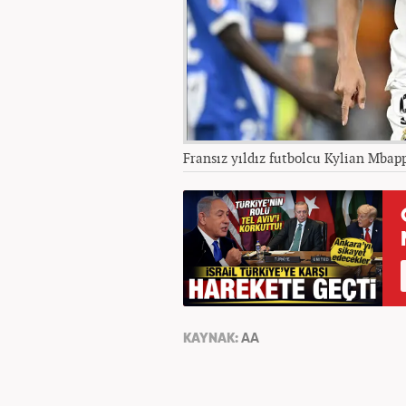
Fransız yıldız futbolcu Kylian Mbap
KAYNAK:
AA