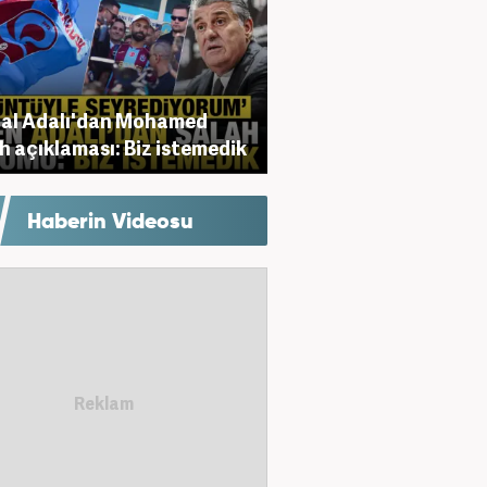
al Adalı'dan Mohamed
h açıklaması: Biz istemedik
Haberin Videosu