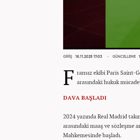
GİRİŞ
18.11.2025 17:03
GÜNCELLEME
1
F
ransız ekibi Paris Saint-
arasındaki hukuk mücadel
DAVA BAŞLADI
2024 yazında Real Madrid takı
arasındaki maaş ve sözleşme an
Mahkemesinde başladı.