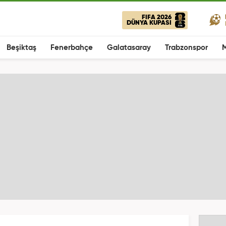
FIFA 2026
DÜNYA KUPASI
Beşiktaş
Fenerbahçe
Galatasaray
Trabzonspor
M