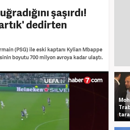
ğradığını şaşırdı!
artık' dedirten
ermain (PSG) ile eski kaptanı Kylian Mbappe
inin boyutu 700 milyon avroya kadar ulaştı.
Moha
Trab
tara