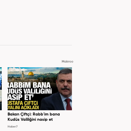
Makroo
Bakan Çiftçi: Rabb'im bana
Kudüs Valiliğini nasip et
Haber7