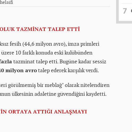
helaifi
ROLUK TAZMİNAT TALEP ETTİ
ksız fesih (44,6 milyon avro), imza primleri
 üzere 10 farklı konuda eski kulübünden
fazla
tazminat talep etti. Bugüne kadar sessiz
40 milyon avro
talep ederek karşılık verdi.
nzeri görülmemiş bir meblağ" olarak nitelendiren
unun ülkesinin adaletine güvendiğini kaydetti.
NİN ORTAYA ATTIĞI ANLAŞMAYI