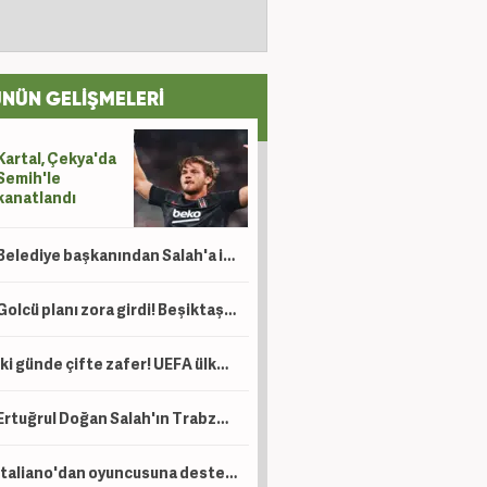
NÜN GELİŞMELERİ
Kartal, Çekya'da
Semih'le
kanatlandı
Belediye başkanından Salah'a ilginç teklif: 'Gel buradan toprak al'
Golcü planı zora girdi! Beşiktaş'ın transferine Sörloth engeli
İki günde çifte zafer! UEFA ülke puanında yükselişimiz sürüyor
Ertuğrul Doğan Salah'ın Trabzonspor'u seçme sebebini açıkladı!
Italiano'dan oyuncusuna destek: Çok sevindim!