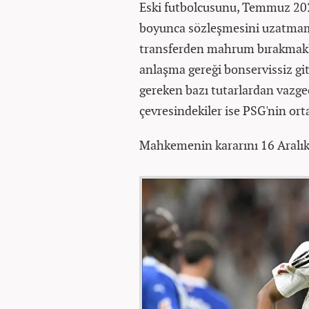
Eski futbolcusunu, Temmuz 2022
boyunca sözleşmesini uzatmama
transferden mahrum bırakmakl
anlaşma gereği bonservissiz g
gereken bazı tutarlardan vazg
çevresindekiler ise PSG'nin ort
Mahkemenin kararını 16 Aralık'