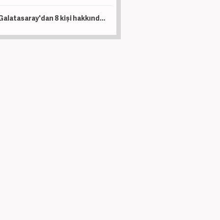
Galatasaray'dan 8 kişi hakkında suç duyurusu! Dikkat çeken isimler var