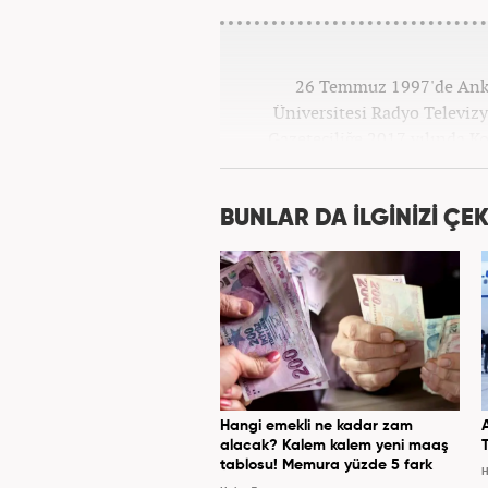
26 Temmuz 1997'de Ankar
Üniversitesi Radyo Televi
Gazeteciliğe 2017 yılında K
BUNLAR DA İLGİNİZİ ÇEK
Hangi emekli ne kadar zam
alacak? Kalem kalem yeni maaş
tablosu! Memura yüzde 5 fark
H