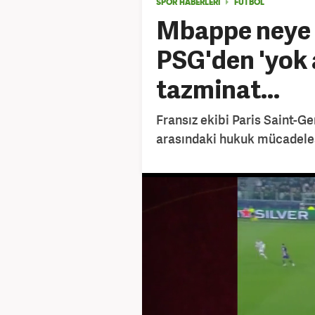
SPOR HABERLERİ
FUTBOL
Mbappe neye u
PSG'den 'yok 
tazminat...
Fransız ekibi Paris Saint-G
arasındaki hukuk mücadeles