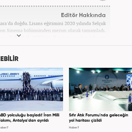
Editör Hakkında
a'da doğdu. Lisans eğitimini 2020 yılında Selçuk
zyon Sinema bölümünden mezun olarak tamamladı.
onya'da başladı. 2022'nin Haziran ayından itibaren
Haber7.com'da mesleki hayatına devam etmektedir.
EBİLİR
ABD yolculuğu başladı! İran Milli
Sıfır Atık Forumu'nda geleceğin
Takımı, Antalya'dan ayrıldı
yol haritası çizildi
aber7
Haber7