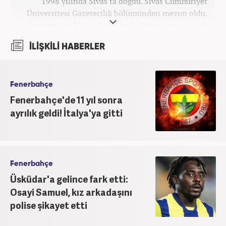
1998 yılında Sivas'ta doğdu. Sivas Cumhuriyet
Üniversitesi Gazetecilik bölümünden mezun oldu.
Gazeteciliğe 2016 yılında başladıktan sonra çeşitli
TV, ajans ve haber sitelerinde görev aldı. 2021
İLİŞKİLİ HABERLER
yılında Haber7.com ailesine dahil oldu. Osmanlıca
ve İngilizce bilmektedir. Mesleki hayatına
Haber7.com’da devam etmektedir.
Fenerbahçe
Fenerbahçe'de 11 yıl sonra
ayrılık geldi! İtalya'ya gitti
Fenerbahçe
Üsküdar'a gelince fark etti:
Osayi Samuel, kız arkadaşını
polise şikayet etti