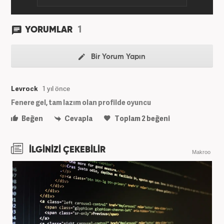
1
YORUMLAR
Bir Yorum Yapın
Levrock
1 yıl önce
Fenere gel, tam lazım olan profilde oyuncu
Beğen
Cevapla
Toplam
2
beğeni
İLGİNİZİ ÇEKEBİLİR
Makroo