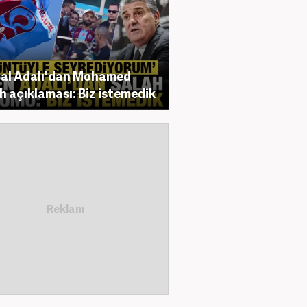
al Adalı'dan Mohamed
h açıklaması: Biz istemedik