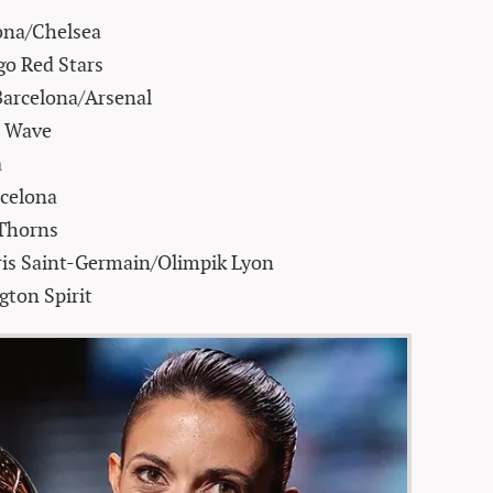
lona/Chelsea
go Red Stars
Barcelona/Arsenal
o Wave
a
rcelona
 Thorns
ris Saint-Germain/Olimpik Lyon
ton Spirit