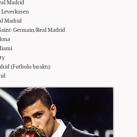
eal Madrid
r Leverkusen
al Madrid
 Saint-Germain/Real Madrid
lona
 Miami
ty
rid (Futbolu bıraktı)
rid