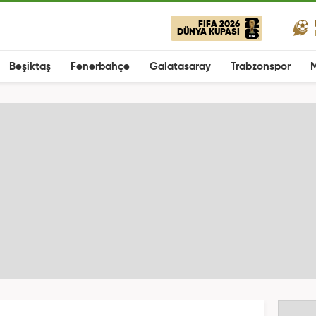
FIFA 2026
DÜNYA KUPASI
Beşiktaş
Fenerbahçe
Galatasaray
Trabzonspor
M