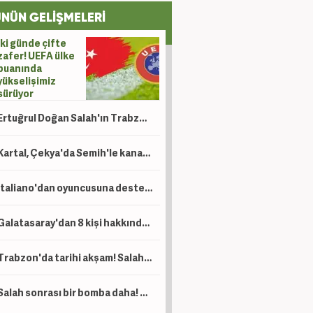
NÜN GELİŞMELERİ
İki günde çifte
zafer! UEFA ülke
puanında
yükselişimiz
sürüyor
Ertuğrul Doğan Salah'ın Trabzonspor'u seçme sebebini açıkladı!
Kartal, Çekya'da Semih'le kanatlandı
Italiano'dan oyuncusuna destek: Çok sevindim!
Galatasaray'dan 8 kişi hakkında suç duyurusu! Dikkat çeken isimler var
Trabzon'da tarihi akşam! Salah binlerce kişinin önünde imza atıyor
Salah sonrası bir bomba daha! Trabzonspor'dan Lukaku hamlesi