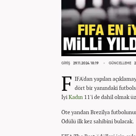
GİRİŞ
29.11.2024 18:19
GÜNCELLEME
2
F
IFA'dan yapılan açıklamaya
dört bir yanındaki futbols
İyi
Kadın
11'i de dahil olmak üz
Öte yandan Brezilya futbolunun
Ödülü ilk kez sahibini bulacak.