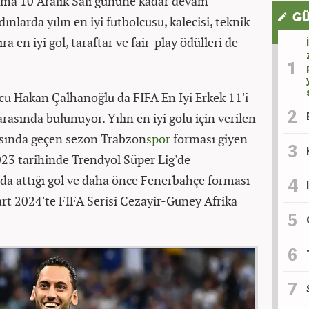
lama 10 Aralık Salı gününe kadar devam
GÜ
ınlarda yılın en iyi futbolcusu, kalecisi, teknik
ra en iyi gol, taraftar ve fair-play ödülleri de
lcu Hakan Çalhanoğlu da FIFA En İyi Erkek 11'i
rasında bulunuyor. Yılın en iyi golü için verilen
asında geçen sezon Trabzon
spor
forması giyen
3 tarihinde Trendyol Süper Lig'de
 attığı gol ve daha önce Fenerbahçe forması
rt 2024'te FIFA Serisi Cezayir-Güney Afrika