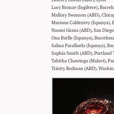
Lucy Bronze (İngiltere), Barce
Mallory Swanson (ABD), Chica
Mariona Caldentey (İspanya), 
Naomi Girma (ABD), San Dieg
Ona Batlle (İspanya), Barcelon
Salma Paralluelo (İspanya), Ba
Sophia Smith (ABD), Portland
Tabitha Chawinga (Malavi), Pa
Trinity Rodman (ABD), Washing