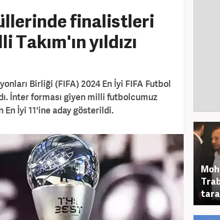
llerinde finalistleri
li Takım'ın yıldızı
onları Birliği (FIFA) 2024 En İyi FIFA Futbol
adı. İnter forması giyen milli futbolcumuz
En İyi 11'ine aday gösterildi.
Moha
Trab
tara