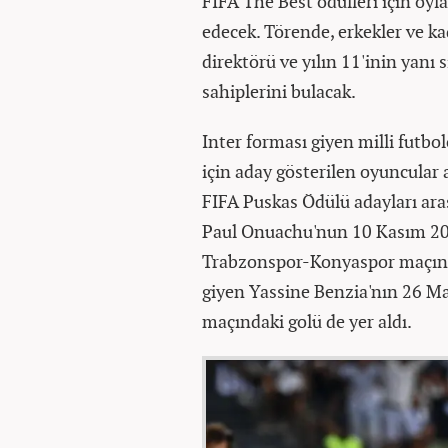
FIFA The Best ödülleri için oy
edecek. Törende, erkekler ve kad
direktörü ve yılın 11'inin yanı sı
sahiplerini bulacak.
Inter forması giyen milli futbo
için aday gösterilen oyuncular a
FIFA Puskas Ödülü adayları ar
Paul Onuachu'nun 10 Kasım 202
Trabzonspor-Konyaspor maçında
giyen Yassine Benzia'nın 26 Ma
maçındaki golü de yer aldı.