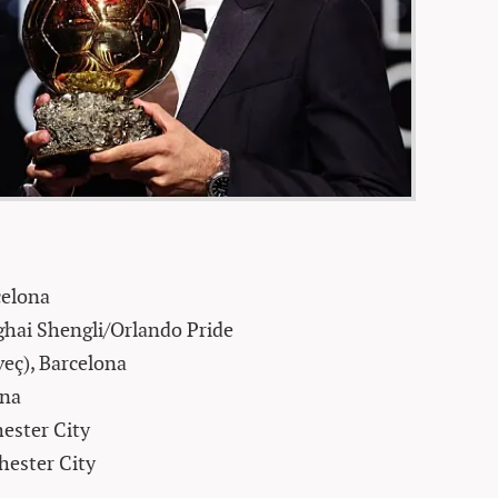
celona
hai Shengli/Orlando Pride
eç), Barcelona
ona
ester City
hester City