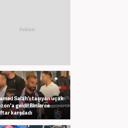
med Salah'ı taşıyan uçak
zon'a geldi! Binlerce
ftar karşıladı