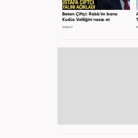
Bakan Çiftçi: Rabb'im bana
Kudüs Valiliğini nasip et
Haber7
H