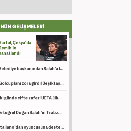
NÜN GELİŞMELERİ
Kartal, Çekya'da
Semih'le
kanatlandı
Belediye başkanından Salah'a ilginç teklif: 'Gel buradan toprak al'
Golcü planı zora girdi! Beşiktaş'ın transferine Sörloth engeli
İki günde çifte zafer! UEFA ülke puanında yükselişimiz sürüyor
Ertuğrul Doğan Salah'ın Trabzonspor'u seçme sebebini açıkladı!
Italiano'dan oyuncusuna destek: Çok sevindim!