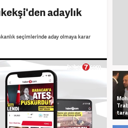
ekşi'den adaylık
kanlık seçimlerinde aday olmaya karar
Moha
Trab
tara