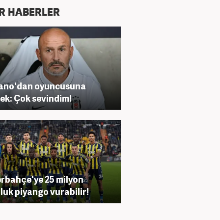
R HABERLER
iano'dan oyuncusuna
ek: Çok sevindim!
rbahçe'ye 25 milyon
luk piyango vurabilir!