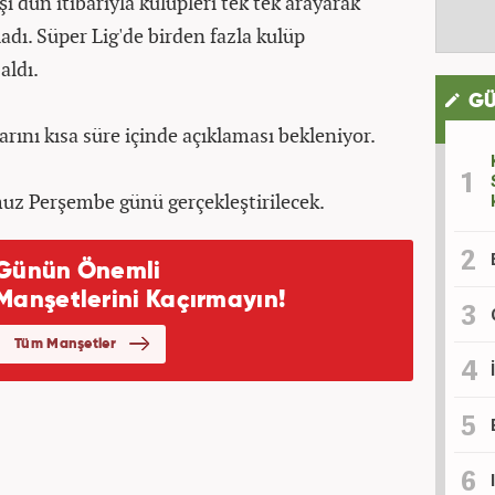
dün itibarıyla kulüpleri tek tek arayarak
adı. Süper Lig'de birden fazla kulüp
aldı.
GÜ
ını kısa süre içinde açıklaması bekleniyor.
z Perşembe günü gerçekleştirilecek.