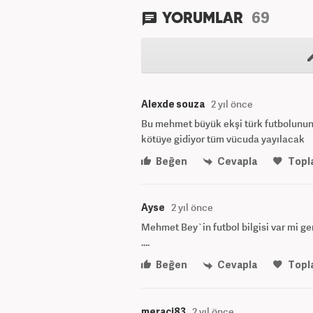
69
YORUMLAR
Alexde souza
2 yıl önce
Bu mehmet büyük ekşi türk futbolunun 
kötüye gidiyor tüm vücuda yayılacak
Beğen
Cevapla
Topl
Ayse
2 yıl önce
Mehmet Bey`in futbol bilgisi var mi g
....
Beğen
Cevapla
Topl
meraci83
2 yıl önce