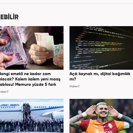
tibaren Haber7.com'da çalışmaya devam etmektedir.
EBİLİR
Hangi emekli ne kadar zam
Açık kaynak mı, dijital bağımlılık
alacak? Kalem kalem yeni maaş
mı?
tablosu! Memura yüzde 5 fark
Haber7
aber7