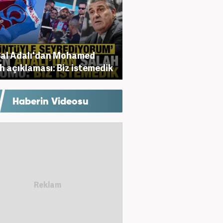
al Adalı'dan Mohamed
h açıklaması: Biz istemedik
Haberin Videosu