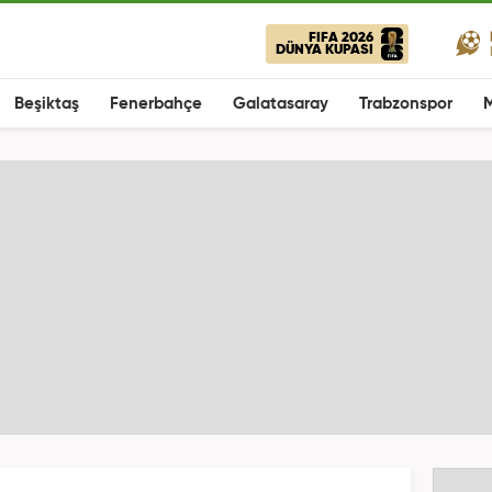
FIFA 2026
DÜNYA KUPASI
Beşiktaş
Fenerbahçe
Galatasaray
Trabzonspor
M