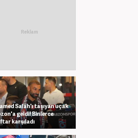
med Salah'ı taşıyan uçak
zon'a geldi! Binlerce
ftar karşıladı