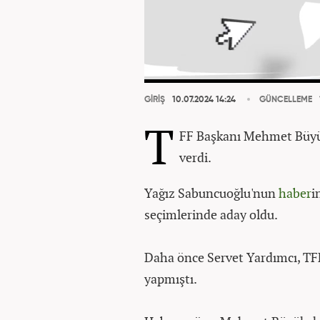
GİRİŞ
10.07.2024 14:24
GÜNCELLEME
T
FF Başkanı Mehmet Büyüke
verdi.
Yağız Sabuncuoğlu'nun
haber
i
seçimlerinde aday oldu.
Daha önce Servet Yardımcı, TFF
yapmıştı.