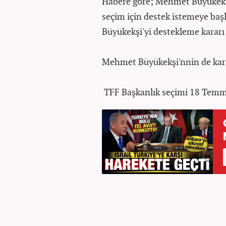
Habere göre; Mehmet Büyükekşi 
seçim için destek istemeye başl
Büyükekşi'yi destekleme kararı 
Mehmet Büyükekşi'nnin de karar
TFF Başkanlık seçimi 18 Temmu