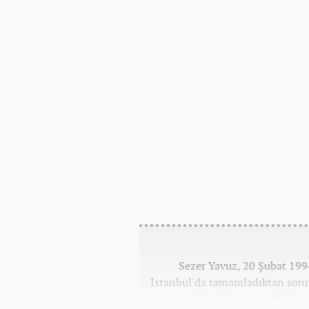
Sezer Yavuz, 20 Şubat 1994
İstanbul'da tamamladıktan sonr
mezun oldu. İş hayatına 2017 y