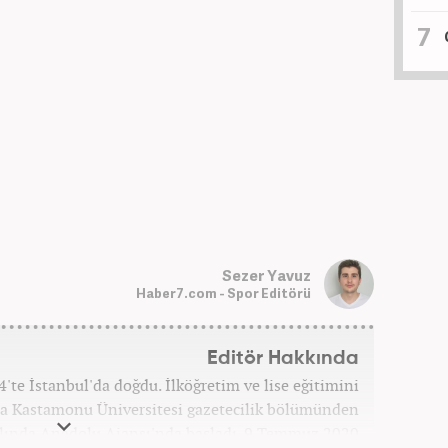
Sezer Yavuz
Haber7.com - Spor Editörü
Editör Hakkında
'te İstanbul'da doğdu. İlköğretim ve lise eğitimini
a Kastamonu Üniversitesi gazetecilik bölümünden
ılında Anadolu Ajansı'nda başladı. 9 Temmuz 2020