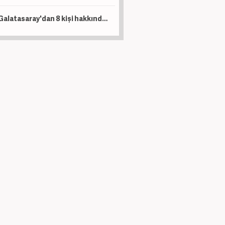
Galatasaray'dan 8 kişi hakkında suç duyurusu! Dikkat çeken isimler var