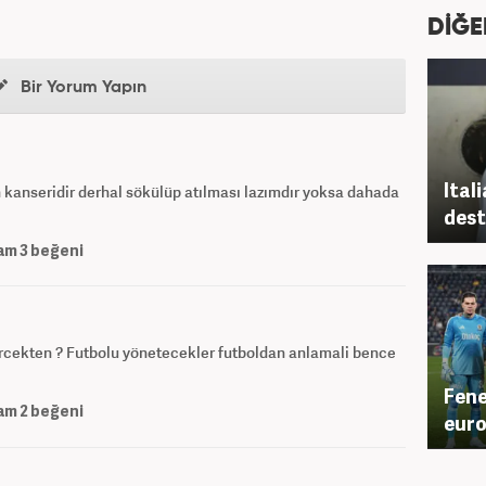
DİĞE
Bir Yorum Yapın
Ital
kanseridir derhal sökülüp atılması lazımdır yoksa dahada
dest
am
3
beğeni
ercekten ? Futbolu yönetecekler futboldan anlamali bence
Fene
am
2
beğeni
euro