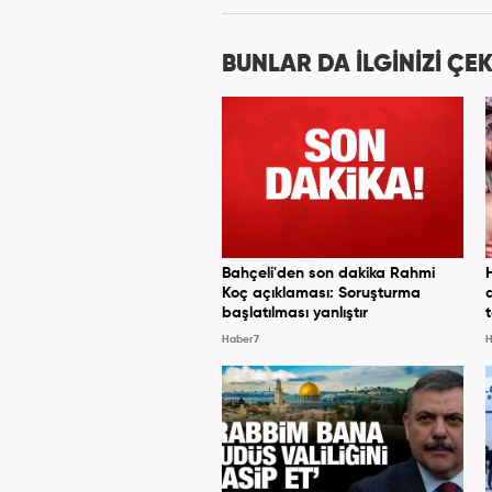
yılından i
BUNLAR DA İLGİNİZİ ÇEK
Bahçeli'den son dakika Rahmi
Koç açıklaması: Soruşturma
başlatılması yanlıştır
Haber7
H