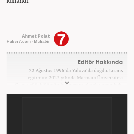
kullandı.
Ahmet Polat
Haber7.com - Muhabir
Editör Hakkında
22 Ağustos 1996’da Yalova’da doğdu. Lisans
eğitimini 2023 yılında Marmara Üniversitesi
Gazetecilik bölümünden mezun olarak tamamladı.
Gazeteciliğe 2023 yılında İstanbul’da başladı. Şu an
Haber7.com’da mesleki hayatını sürdürmektedir.