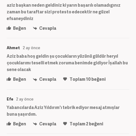
aziz başkan neden geldiniz ki yarın başarılı olamadıgınız
zaman bu taraftar sizi protesto edecektir ne güzel
efsaneydiniz
Beğen
Cevapla
Ahmet
2 ay önce
Aziz baba hoş geldin şu çocukların yüzünü güldür heryıl
çocuklarımı teselli etmek zoruma benimde gidiyor İşallah bu
sene olacak
Beğen
Cevapla
Toplam
10
beğeni
Efe
2 ay önce
Yabancılarda Aziz Yıldırım'ı tebrik ediyor mesaj atmışlar
buna şaşırdım.
Beğen
Cevapla
Toplam
2
beğeni