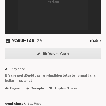
29
YORUMLAR
TÜMÜ
Bir Yorum Yapın
Ali
2 ay önce
Efsane geri döndü bazıları şimdiden tutuştu normal daha
kollarını sıvamadı
Beğen
Cevapla
Toplam
3
beğeni
cemil şimşek
2 ay önce