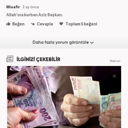
Misafir
2 ay önce
Allah'ına kurban Aziz Başkan.
Beğen
Cevapla
Toplam
5
beğeni
Daha fazla yorum görüntüle
İLGİNİZİ ÇEKEBİLİR
Makroo