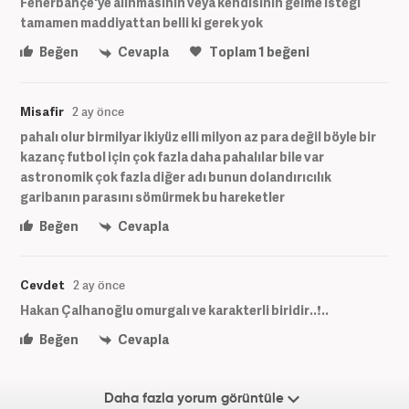
Fenerbahçe'ye alınmasının veya kendisinin gelme isteği
tamamen maddiyattan belli ki gerek yok
Beğen
Cevapla
Toplam
1
beğeni
Misafir
2 ay önce
pahalı olur birmilyar ikiyüz elli milyon az para değil böyle bir
kazanç futbol için çok fazla daha pahalılar bile var
astronomik çok fazla diğer adı bunun dolandırıcılık
garibanın parasını sömürmek bu hareketler
Beğen
Cevapla
Cevdet
2 ay önce
Hakan Çalhanoğlu omurgalı ve karakterli biridir..❗️..
Beğen
Cevapla
Daha fazla yorum görüntüle