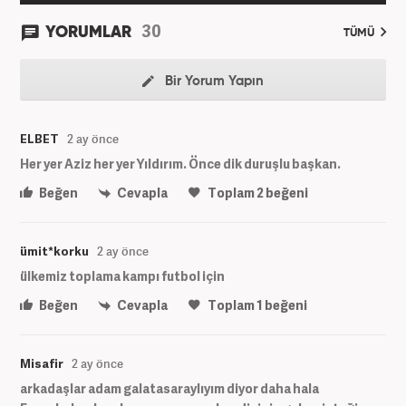
30
YORUMLAR
TÜMÜ
Bir Yorum Yapın
ELBET
2 ay önce
Her yer Aziz her yer Yıldırım. Önce dik duruşlu başkan.
Beğen
Cevapla
Toplam
2
beğeni
ümit*korku
2 ay önce
ülkemiz toplama kampı futbol için
Beğen
Cevapla
Toplam
1
beğeni
Misafir
2 ay önce
arkadaşlar adam galatasaraylıyım diyor daha hala