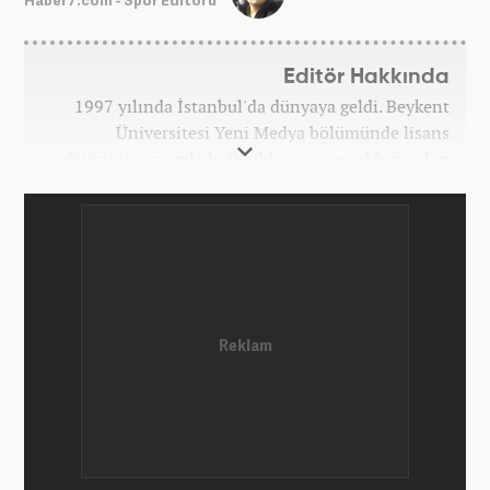
Haber7.com - Spor Editörü
Editör Hakkında
1997 yılında İstanbul'da dünyaya geldi. Beykent
Üniversitesi Yeni Medya bölümünde lisans
eğitimini tamamladı. Okuldan mezun olduğundan
bu yana medya sektörünün birçok kuruluşunda spor
editörü ve spor muhabiri pozisyonlarında çalıştı.
Kariyerine Mart 2026'dan beri Haber7.com'da spor
editörü olarak devam etmektedir.