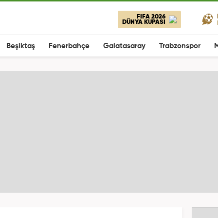
FIFA 2026
DÜNYA KUPASI
Beşiktaş
Fenerbahçe
Galatasaray
Trabzonspor
M