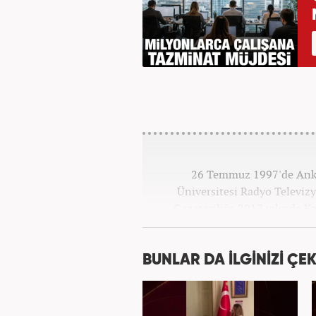
26 Temmuz 1997'de Ankar
Üniversitesi Radyo Televi
Gazeteciliğe 2017 yılında K
BUNLAR DA İLGİNİZİ ÇEK