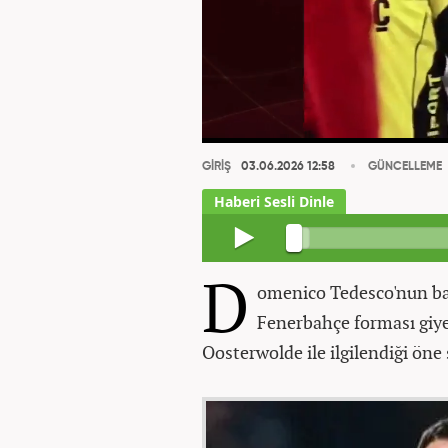
GİRİŞ
03.06.2026 12:58
GÜNCELLEME
D
omenico Tedesco'nun baş
Fenerbahçe forması giy
Oosterwolde ile ilgilendiği öne