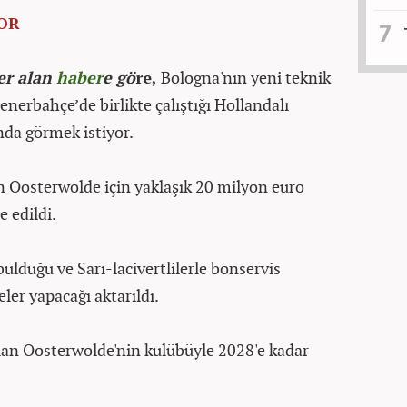
OR
er alan
haber
e gö
re,
Bologna'nın yeni teknik
nerbahçe’de birlikte çalıştığı Hollandalı
a görmek istiyor.
 Oosterwolde için yaklaşık 20 milyon euro
e edildi.
lduğu ve Sarı-lacivertlilerle bonservis
ler yapacağı aktarıldı.
lan Oosterwolde'nin kulübüyle 2028'e kadar