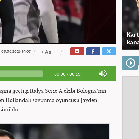
Kart
kana
03.06.2026 14:07
00:00
/
00:59
ına geçtiği İtalya Serie A ekibi Bologna’nın
en Hollandalı savunma oyuncusu Jayden
 sürüldü.