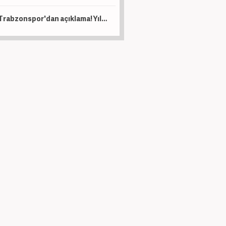
Trabzonspor'dan açıklama! Yıldız oyuncu operasyon geçirdi