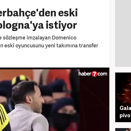
erbahçe'den eski
ologna'ya istiyor
ile sözleşme imzalayan Domenico
 eski oyuncusunu yeni takımına transfer
Gala
pivo