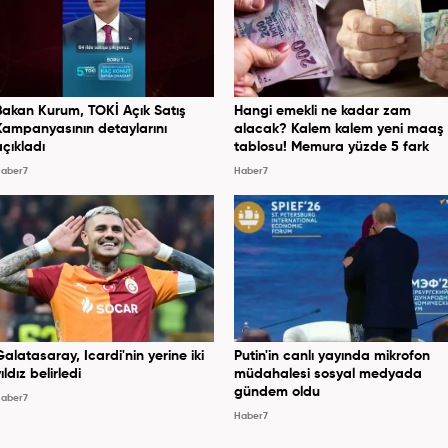
Bakan Kurum, TOKİ Açık Satış
Hangi emekli ne kadar zam
Kampanyasının detaylarını
alacak? Kalem kalem yeni maaş
açıkladı
tablosu! Memura yüzde 5 fark
aber7
Haber7
Galatasaray, Icardi'nin yerine iki
Putin'in canlı yayında mikrofon
ıldız belirledi
müdahalesi sosyal medyada
gündem oldu
aber7
Haber7