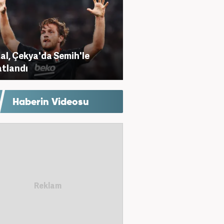
al, Çekya'da Semih'le
tlandı
Haberin Videosu