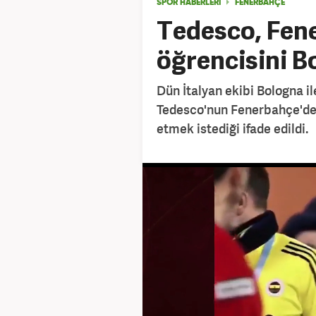
SPOR HABERLERİ
FENERBAHÇE
Tedesco, Fen
öğrencisini B
Dün İtalyan ekibi Bologna 
Tedesco'nun Fenerbahçe'den
etmek istediği ifade edildi.