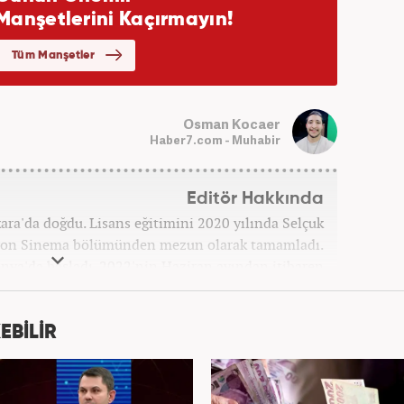
Osman Kocaer
Haber7.com - Muhabir
Editör Hakkında
a'da doğdu. Lisans eğitimini 2020 yılında Selçuk
zyon Sinema bölümünden mezun olarak tamamladı.
onya'da başladı. 2022'nin Haziran ayından itibaren
Haber7.com'da mesleki hayatına devam etmektedir.
EBİLİR