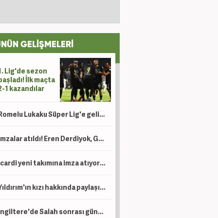
NÜN GELİŞMELERİ
1. Lig'de sezon
başladı! İlk maçta
2-1 kazandılar
Romelu Lukaku Süper Lig'e geliyor mu? Beşiktaş ve Fenerbahçe detayı
İmzalar atıldı! Eren Derdiyok, Galatasaray'da göreve getirildi
Icardi yeni takımına imza atıyor! Ev bakmaya bile başladı
Yıldırım'ın kızı hakkında paylaşım yapan şahıs için tutuklama talebi!
İngiltere'de Salah sonrası gündem Türkiye: Süper Lig, Suudi Arabistan'a rakip oldu!