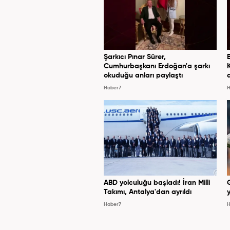
Şarkıcı Pınar Sürer,
Cumhurbaşkanı Erdoğan'a şarkı
okuduğu anları paylaştı
Haber7
H
ABD yolculuğu başladı! İran Milli
Takımı, Antalya'dan ayrıldı
y
Haber7
H