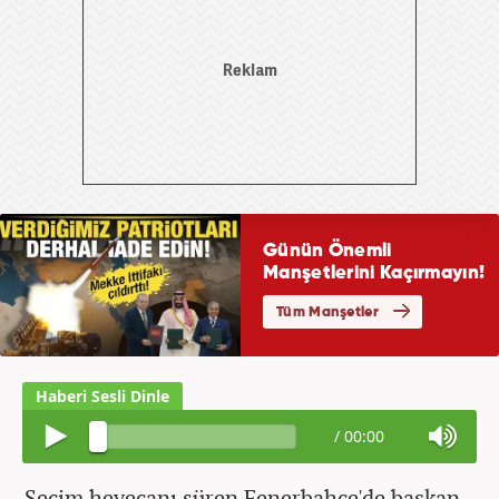
/
00:00
Seçim heyecanı süren Fenerbahçe'de başkan