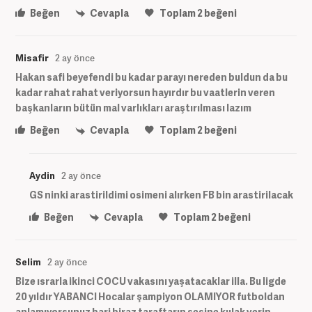
Beğen
Cevapla
Toplam
2
beğeni
Misafir
2 ay önce
Hakan safi beyefendi bu kadar parayı nereden buldun da bu
kadar rahat rahat veriyorsun hayırdır bu vaatlerin veren
başkanların bütün mal varlıkları araştırılması lazım
Beğen
Cevapla
Toplam
2
beğeni
Aydin
2 ay önce
GS ninki arastirildimi osimeni alırken FB bin arastirilacak
Beğen
Cevapla
Toplam
2
beğeni
Selim
2 ay önce
Bize ısrarla ikinci COCU vakasını yaşatacaklar illa. Bu ligde
20 yıldır YABANCI Hocalar şampiyon OLAMIYOR futboldan
anlamıyorsunuz bari biraz taraftarın sesine kulak verin.