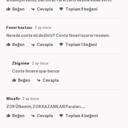
Beğen
Cevapla
Toplam
9
beğeni
Fener hastası
2 ay önce
Nerede conte mi dediniz? Conte feneri uçurur resmen.
Beğen
Cevapla
Toplam
1
beğeni
Zbigniew
2 ay önce
Conte fenere uyar bence
Beğen
Cevapla
Misafir
2 ay önce
ZOR Ülkemin, ZOR KAZANILAN Paraları....
Beğen
Cevapla
Toplam
4
beğeni