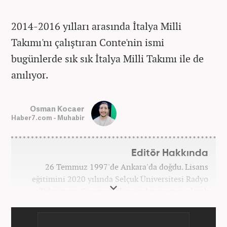
2014-2016 yılları arasında İtalya Milli
Takımı'nı çalıştıran Conte'nin ismi
bugünlerde sık sık İtalya Milli Takımı ile de
anılıyor.
Osman Kocaer
Haber7.com - Muhabir
Editör Hakkında
26 Temmuz 1997'de Ankara'da doğdu. Lisans
eğitimini 2020 yılında Selçuk Üniversitesi Radyo
Televizyon Sinema bölümünden mezun olarak
tamamladı. Gazeteciliğe 2017 yılında Konya'da
başladı. 2022'nin Haziran ayından itibaren