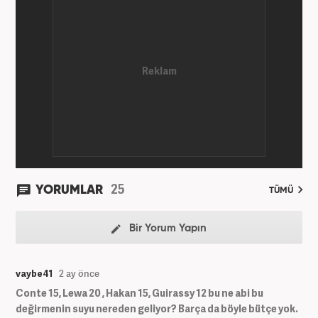
Haber7.com'da mesleki hayatına devam etmektedir.
25
YORUMLAR
TÜMÜ
Bir Yorum Yapın
vaybe41
2 ay önce
Conte 15, Lewa 20 , Hakan 15, Guirassy 12 bu ne abi bu
değirmenin suyu nereden geliyor? Barça da böyle bütçe yok.