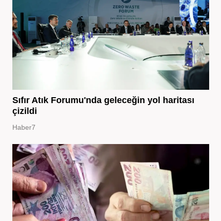
Sıfır Atık Forumu'nda geleceğin yol haritası
çizildi
Haber7