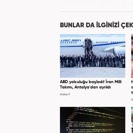
medya sektörünün 
pozisyonlarında çalıştı. Kariye
BUNLAR DA İLGİNİZİ ÇEK
ABD yolculuğu başladı! İran Milli
Takımı, Antalya'dan ayrıldı
Haber7
H