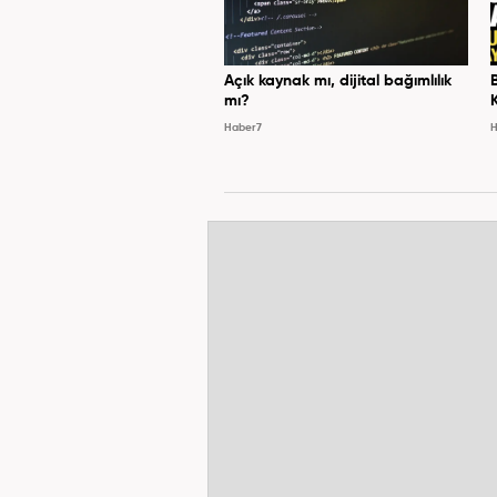
Açık kaynak mı, dijital bağımlılık
mı?
Haber7
H