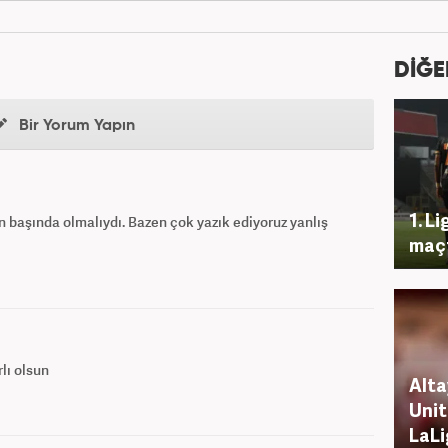
DİĞE
Bir Yorum Yapın
1. Li
ın başında olmalıydı. Bazen çok yazık ediyoruz yanlış
maçt
rlı olsun
Alta
Unit
LaLi