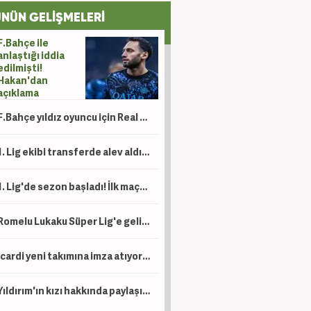
NÜN GELİŞMELERİ
F.Bahçe ile
anlaştığı iddia
edilmişti!
Hakan'dan
açıklama
F.Bahçe yıldız oyuncu için Real Madrid ile anlaştı!
1. Lig ekibi transferde alev aldı! 15 futbolcuyu birden açıkladılar
1. Lig'de sezon başladı! İlk maçta 2-1 kazandılar
Romelu Lukaku Süper Lig'e geliyor mu? Beşiktaş ve Fenerbahçe detayı
Icardi yeni takımına imza atıyor! Ev bakmaya bile başladı
Yıldırım'ın kızı hakkında paylaşım yapan şahıs için tutuklama talebi!