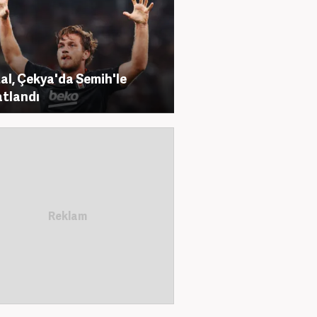
al, Çekya'da Semih'le
tlandı