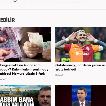
birçok kuruluşunda spor editörü ve spor muhabiri
rine Mart 2026'dan beri Haber7.com'da spor editörü
olarak devam etmektedir.
EBİLİR
Hangi emekli ne kadar zam
Galatasaray, Icardi'nin yerine iki
alacak? Kalem kalem yeni maaş
yıldız belirledi
tablosu! Memura yüzde 5 fark
Haber7
aber7