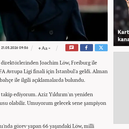
Kart
kana
21.05.2026 09:56
 direktörlerinden Joachim Löw, Freiburg ile
A Avrupa Ligi finali için İstanbul'a geldi. Alman
ahçe ile ilgili açıklamalarda bulundu.
takip ediyorum. Aziz Yıldırım'ın yeniden
usu olabilir. Umuyorum gelecek sene şampiyon
ı'nda görev yapan 66 yaşındaki Löw, milli