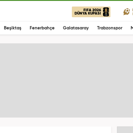
FIFA 2026
DÜNYA KUPASI
Beşiktaş
Fenerbahçe
Galatasaray
Trabzonspor
M