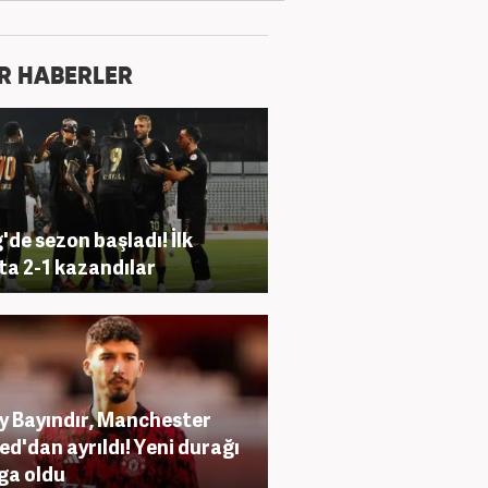
R HABERLER
g'de sezon başladı! İlk
a 2-1 kazandılar
y Bayındır, Manchester
ed'dan ayrıldı! Yeni durağı
ga oldu