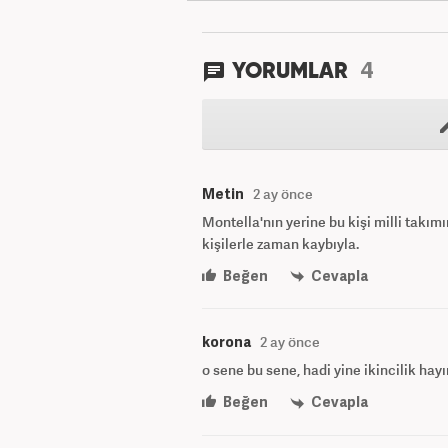
4
YORUMLAR
Metin
2 ay önce
Montella'nın yerine bu kişi milli takım
kişilerle zaman kaybıyla.
Beğen
Cevapla
korona
2 ay önce
o sene bu sene, hadi yine ikincilik hayı
Beğen
Cevapla