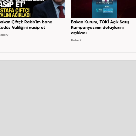
Bakan Çiftçi: Rabb'im bana
Bakan Kurum, TOKİ Açık Satış
Kudüs Valiliğini nasip et
Kampanyasının detaylarını
açıkladı
aber7
Haber7