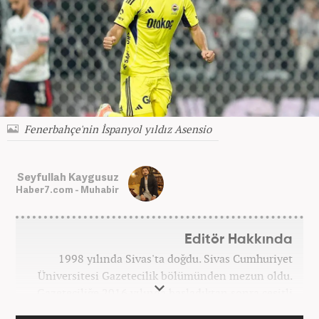
Fenerbahçe'nin İspanyol yıldız Asensio
Seyfullah Kaygusuz
Haber7.com - Muhabir
Editör Hakkında
1998 yılında Sivas'ta doğdu. Sivas Cumhuriyet
Üniversitesi Gazetecilik bölümünden mezun oldu.
Gazeteciliğe 2016 yılında başladıktan sonra çeşitli
TV, ajans ve haber sitelerinde görev aldı. 2021