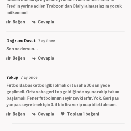
Fred’in yerine acilen Trabzon’dan Olai’yi alması lazım çocuk
mükemmel
Beğen
Cevapla
Doğrucu Davut
7 ay önce
Sen ne dersun...
Beğen
Cevapla
Yakup
7 ay önce
Futbolda basketbol gibi olmalı orta saha 30 saniyede
geçilmeli. Orta saha geri top geldiğinde oyuna rakip takım
başlamalı. Fener futbolunun seyir zevki sıfır. Yok. Geri pas
yanpas seyretmek için 3.4 bin lira verip maç bileti almam.
Beğen
Cevapla
Toplam
1
beğeni