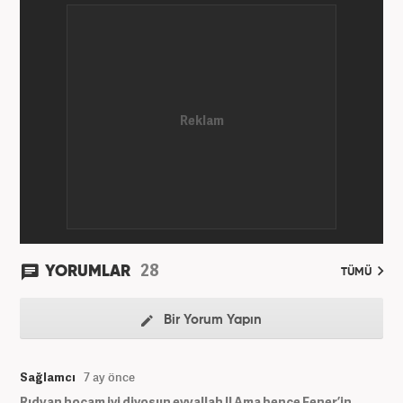
yılında Haber7.com ailesine dahil oldu. Osmanlıca
ve İngilizce bilmektedir. Mesleki hayatına
Haber7.com’da devam etmektedir.
28
YORUMLAR
TÜMÜ
Bir Yorum Yapın
Sağlamcı
7 ay önce
Rıdvan hocam iyi diyosun eyvallah !! Ama bence Fener’in