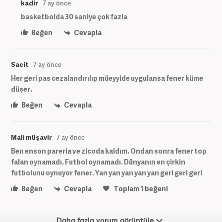
kadir
7 ay önce
basketbolda 30 saniye çok fazla
Beğen
Cevapla
Sacit
7 ay önce
Her geri pas cezalandırılıp müeyyide uygulansa fener küme
düşer.
Beğen
Cevapla
Mali müşavir
7 ay önce
Ben enson pareria ve zicoda kaldım. Ondan sonra fener top
falan oynamadı. Futbol oynamadı. Dünyanın en çirkin
futbolunu oynuyor fener. Yan yan yan yan yan geri geri geri
Beğen
Cevapla
Toplam
1
beğeni
Daha fazla yorum görüntüle