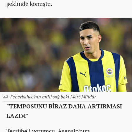
şeklinde konuştu.
Fenerbahçe'nin milli sağ beki Mert Müldür
"TEMPOSUNU BİRAZ DAHA ARTIRMASI
LAZIM"
Tecrübeli yorumcu, Asensio'nun