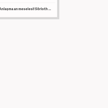
Anlaşma an meselesi! Sörloth adım adım Süper Lig'e