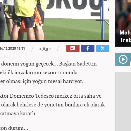
Moh
Trab
14.12.2025 18:31
er dönemi yoğun geçecek… Başkan Sadettin
eki ilk imzalarının sezon sonunda
r olması için yoğun mesai harcıyor.
rektör Domenico Tedesco merkez orta saha ve
k olarak belirlese de yönetim bunlara ek olarak
 katmaya kararlı.
e son durum…