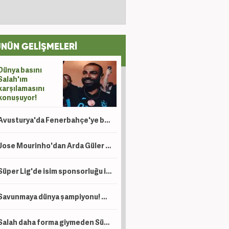
NÜN GELİŞMELERİ
Dünya basını
Salah'ım
karşılamasını
konuşuyor!
Avusturya'da Fenerbahçe'ye büyük övgü: Kazan gibi atmosferde şans yoktu
Jose Mourinho'dan Arda Güler isyanı! 'İzin verin'
Süper Lig'de isim sponsorluğu için flaş gelişme: 2 yıllık anlaşma
Savunmaya dünya şampiyonu! Hakan'ın takım arkadaşı için teklif
Salah daha forma giymeden Süper Lig tarihine adını yazdırdı! Osimhen'i geride bıraktı