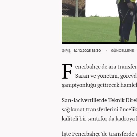
GİRİŞ
14.12.2025 18:30
GÜNCELLEME
F
enerbahçe'de ara transf
Saran ve yönetim, görevd
şampiyonluğu getirecek hamlele
Sarı-lacivertlilerde Teknik Di
sağ kanat transferlerini önceli
kaliteli bir santrfor da kadroya
İşte Fenerbahçe’de transferd