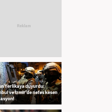
n Yerlikaya duyurdu:
nbul ve İzmir’de nefes kesen
asyon!