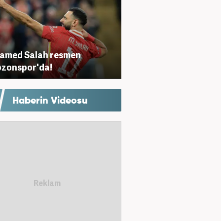
amed Salah resmen
zonspor'da!
Haberin Videosu