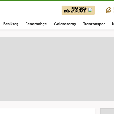
FIFA 2026
DÜNYA KUPASI
Beşiktaş
Fenerbahçe
Galatasaray
Trabzonspor
M