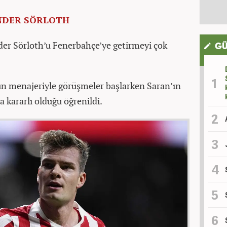
NDER SÖRLOTH
der Sörloth’u Fenerbahçe’ye getirmeyi çok
GÜ
un menajeriyle görüşmeler başlarken Saran’ın
 kararlı olduğu öğrenildi.