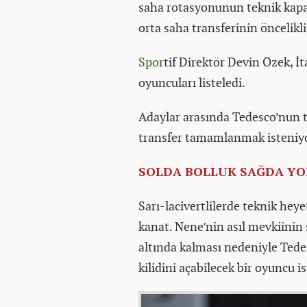
saha rotasyonunun teknik kapas
orta saha transferinin öncelikl
Spor
tif Direktör Devin Özek, İt
oyuncuları listeledi.
Adaylar arasında Tedesco’nun te
transfer tamamlanmak isteniy
SOLDA BOLLUK SAĞDA Y
Sarı-lacivertlilerde teknik heye
kanat. Nene’nin asıl mevkiinin 
altında kalması nedeniyle Tede
kilidini açabilecek bir oyuncu is