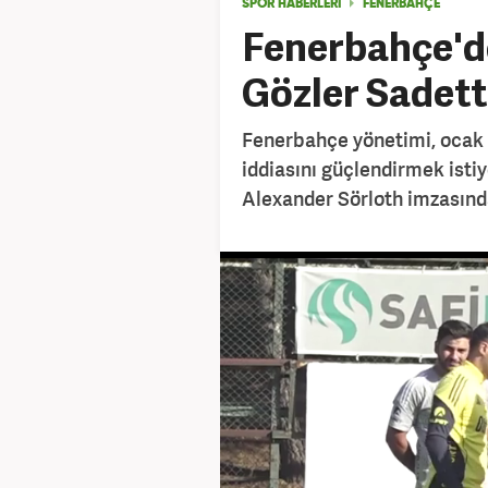
SPOR HABERLERİ
FENERBAHÇE
Fenerbahçe'de
Gözler Sadett
Fenerbahçe yönetimi, ocak 
iddiasını güçlendirmek isti
Alexander Sörloth imzasında