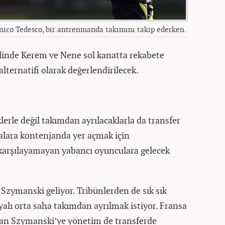
ico Tedesco, bir antrenmanda takımını takip ederken.
linde Kerem ve Nene sol kanatta rekabete
lternatifi olarak değerlendirilecek.
klerle değil takımdan ayrılacaklarla da transfer
alara kontenjanda yer açmak için
 karşılayamayan yabancı oyunculara gelecek
Szymanski geliyor. Tribünlerden de sık sık
alı orta saha takımdan ayrılmak istiyor. Fransa
nan Szymanski’ye yönetim de transferde