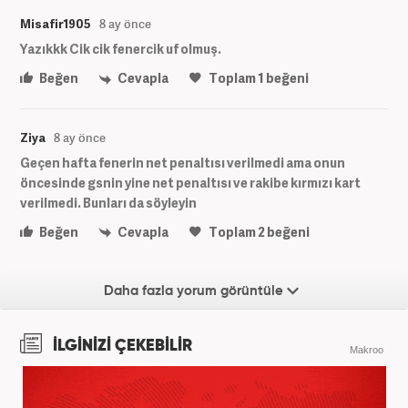
Misafir1905
8 ay önce
Yazıkkk Cik cik fenercik uf olmuş.
Beğen
Cevapla
Toplam
1
beğeni
Ziya
8 ay önce
Geçen hafta fenerin net penaltısı verilmedi ama onun
öncesinde gsnin yine net penaltısı ve rakibe kırmızı kart
verilmedi. Bunları da söyleyin
Beğen
Cevapla
Toplam
2
beğeni
Daha fazla yorum görüntüle
İLGİNİZİ ÇEKEBİLİR
Makroo