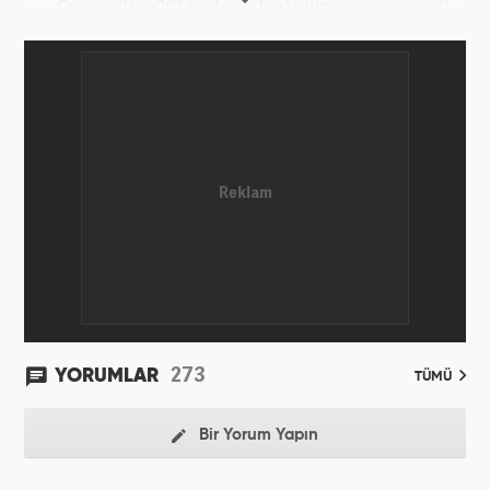
Gazeteciliğe 2016 yılında başladıktan sonra çeşitli
TV, ajans ve haber sitelerinde görev aldı. 2021
yılında Haber7.com ailesine dahil oldu. Osmanlıca
ve İngilizce bilmektedir. Mesleki hayatına
Haber7.com’da devam etmektedir.
273
YORUMLAR
TÜMÜ
Bir Yorum Yapın