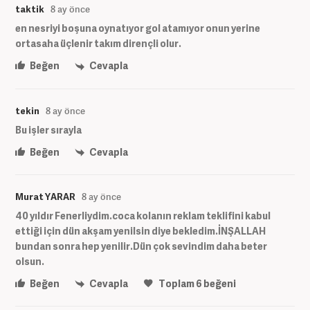
taktik
8 ay önce
en nesriyi boşuna oynatıyor gol atamıyor onun yerine
ortasaha üçlenir takım dirençli olur.
Beğen
Cevapla
tekin
8 ay önce
Bu işler sırayla
Beğen
Cevapla
Murat YARAR
8 ay önce
40 yıldır Fenerliydim.coca kolanın reklam teklifini kabul
ettiği için dün akşam yenilsin diye bekledim.İNŞALLAH
bundan sonra hep yenilir.Dün çok sevindim daha beter
olsun.
Beğen
Cevapla
Toplam
6
beğeni