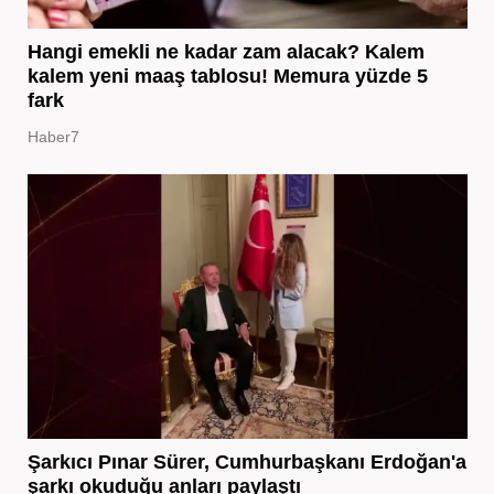
Hangi emekli ne kadar zam alacak? Kalem
kalem yeni maaş tablosu! Memura yüzde 5
fark
Haber7
Şarkıcı Pınar Sürer, Cumhurbaşkanı Erdoğan'a
şarkı okuduğu anları paylaştı