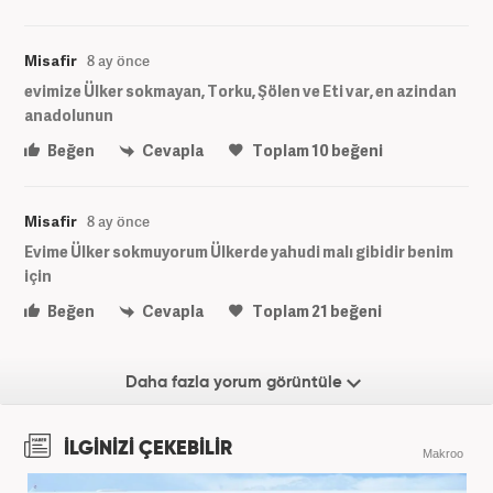
Misafir
8 ay önce
evimize Ülker sokmayan, Torku, Şölen ve Eti var, en azindan
anadolunun
Beğen
Cevapla
Toplam
10
beğeni
Misafir
8 ay önce
Evime Ülker sokmuyorum Ülkerde yahudi malı gibidir benim
için
Beğen
Cevapla
Toplam
21
beğeni
Daha fazla yorum görüntüle
İLGİNİZİ ÇEKEBİLİR
Makroo