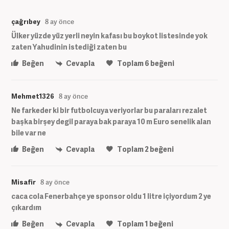
çağrıbey
8 ay önce
Ülker yüzde yüz yerli neyin kafası bu boykot listesinde yok
zaten Yahudinin istediği zaten bu
Beğen
Cevapla
Toplam
6
beğeni
Mehmet1326
8 ay önce
Ne farkeder ki bir futbolcuya veriyorlar bu paraları rezalet
başka birşey degil paraya bak paraya 10 m Euro senelik alan
bile var ne
Beğen
Cevapla
Toplam
2
beğeni
Misafir
8 ay önce
caca cola Fenerbahçe ye sponsor oldu 1 litre içiyordum 2 ye
çıkardım
Beğen
Cevapla
Toplam
1
beğeni