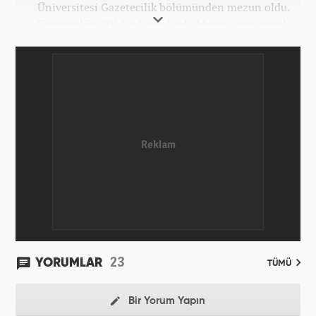
Üniversitesi Gazetecilik bölümünden mezun oldu.
Gazeteciliğe 2016 yılında başladıktan sonra çeşitli
TV, ajans ve haber sitelerinde görev aldı. 2021
yılında Haber7.com ailesine dahil oldu. Osmanlıca
ve İngilizce bilmektedir. Mesleki hayatına
Haber7.com’da devam etmektedir.
23
YORUMLAR
TÜMÜ
Bir Yorum Yapın