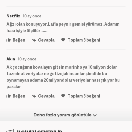
Netflix
10 ay önce
Ağzı olan konuşuyor.Lafla peynir gemisi yürümez. Adamın
hası işiyle ölçülür......
Beğen
Cevapla
Toplam
3
beğeni
Akın
10 ay önce
Ak çocuğunu kovalayın gitsin morinho ya 10milyon dolar
tazminat veriyolar ne getizejalıinsanlar şimdide bu
oynamayan adama 20milyondolar veriyolar nası çıkıyor bu
paralar
Beğen
Cevapla
Toplam
3
beğeni
Daha fazla yorum görüntüle