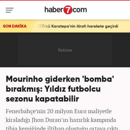
FETÖ'cü Karatepe'nin itirafı harekete geçirdi
SON DAKİKA
Mourinho giderken 'bomba'
bırakmış: Yıldız futbolcu
sezonu kapatabilir
Fenerbahçe’nin 20 milyon Euro maliyetle
kiraladığı Jhon Duran’ın hazırlık kampında
tibia kemiğinde iltihap oluştuğu ortaya çıktı.