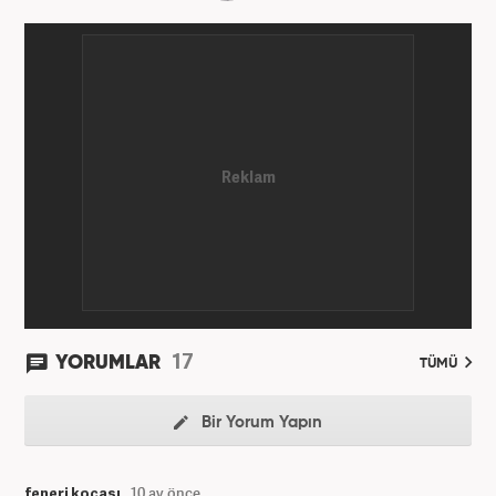
17
YORUMLAR
TÜMÜ
Bir Yorum Yapın
feneri kocası
10 ay önce