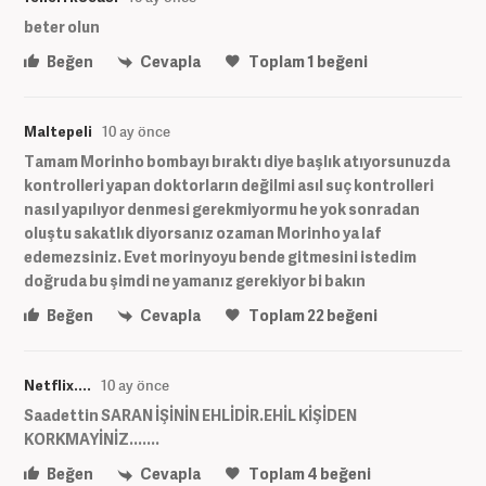
beter olun
Beğen
Cevapla
Toplam
1
beğeni
Maltepeli
10 ay önce
Tamam Morinho bombayı bıraktı diye başlık atıyorsunuzda
kontrolleri yapan doktorların değilmi asıl suç kontrolleri
nasıl yapılıyor denmesi gerekmiyormu he yok sonradan
oluştu sakatlık diyorsanız ozaman Morinho ya laf
edemezsiniz. Evet morinyoyu bende gitmesini istedim
doğruda bu şimdi ne yamanız gerekiyor bi bakın
Beğen
Cevapla
Toplam
22
beğeni
Netflix....
10 ay önce
Saadettin SARAN İŞİNİN EHLİDİR.EHİL KİŞİDEN
KORKMAYİNİZ.......
Beğen
Cevapla
Toplam
4
beğeni