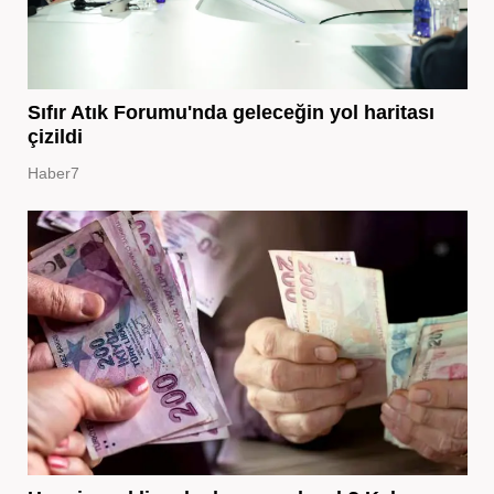
Sıfır Atık Forumu'nda geleceğin yol haritası
çizildi
Haber7