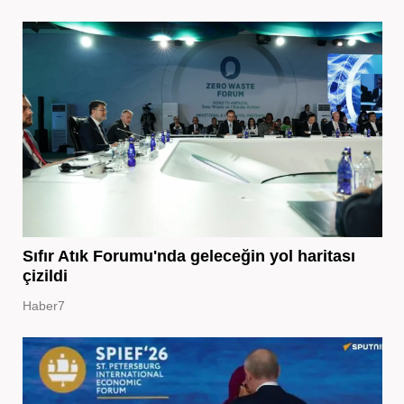
Sıfır Atık Forumu'nda geleceğin yol haritası
çizildi
Haber7