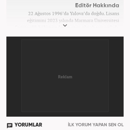
Editör Hakkında
22 Ağustos 1996’da Yalova’da doğdu. Lisans
eğitimini 2023 yılında Marmara Üniversitesi
Gazetecilik bölümünden mezun olarak tamamladı.
Gazeteciliğe 2023 yılında İstanbul’da başladı. Şu an
Haber7.com’da mesleki hayatını sürdürmektedir.
YORUMLAR
İLK YORUM YAPAN SEN OL