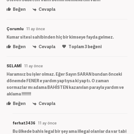
Beğen
Cevapla
Çorumlu
11 ay önce
Kumar sitesi sahibinden hiç bir kimseye fayda gelmez.
Beğen
Cevapla
Toplam
3
beğeni
SELAMİ
11 ay önce
Haramsız bu işler olmaz. Eğer Sayın SARAN bundan önceki
dönemde FENER e yardım yaptıysa ki yaptı. O zaman
sormazlar mı adama BAHİSTEN kazanılan parayla yardım ve
aklama !!!!!!!!
Beğen
Cevapla
ferhat3436
11 ay önce
Bu ülkede bahis legal bir şey ama illegal olanlar da var tabi