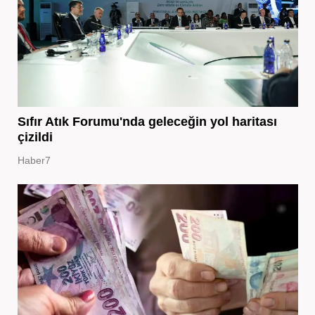
Sıfır Atık Forumu'nda geleceğin yol haritası
çizildi
Haber7