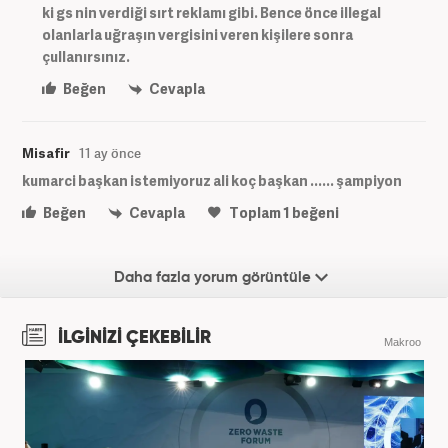
ki gs nin verdiği sırt reklamı gibi. Bence önce illegal
olanlarla uğraşın vergisini veren kişilere sonra
çullanırsınız.
Beğen
Cevapla
Misafir
11 ay önce
kumarci başkan istemiyoruz ali koç başkan ...... şampiyon
Beğen
Cevapla
Toplam
1
beğeni
Daha fazla yorum görüntüle
İLGİNİZİ ÇEKEBİLİR
Makroo