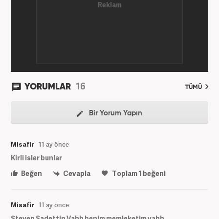
16
YORUMLAR
TÜMÜ
Bir Yorum Yapın
Misafir
11 ay önce
Kirli isler bunlar
Beğen
Cevapla
Toplam
1
beğeni
Misafir
11 ay önce
Steven Sadettin Vahh benim memleketim vahh