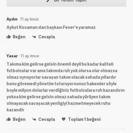
Bir Yorum Yapın
Aydın
11 ay önce
Aykut Kocaman dan başkası Fener'e yaramaz
Beğen
Cevapla
Yasar
11 ay önce
Takıma kim gelirse gelsin önemli deyil bu kadar kaliteli
futbolcular var ama takımda ruh yok olursa olur olmazsa
olmaz oynuyorlar savaşan takım olacak sahada yıllardır
bunu göremedi yönetim tuturuyorsunuz hakemler söyle
boyle milyon dolarlar verdiğiniz futbolculara ruh kazandırın
yoksa kim gelirse gelsin olmaz sahada yürüyen takım
olmayacak savaşacak yenilgiyi hazmetmeyecek ruhu
kazandir
Beğen
Cevapla
Toplam
1
beğeni