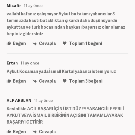
Misafir
11 ay önce
vallahi kafanız çalışmıyor Aykut bu takımı yabancılar 3
temmuzda kastı bataklıktan çıkardı daha düşünüyordu
aykuttan ve turk hocasından başkası başarısız olur olamaz
hepiniz gidersiniz
Beğen
Cevapla
Toplam
1
beğeni
Ertan
11 ay önce
Aykut Kocaman yada İsmail Kartal yabancı istemiyoruz
Beğen
Cevapla
Toplam
3
beğeni
ALP ARSLAN
11 ay önce
Kesinlikle ACİL BAŞARI İÇİN ÜST DÜZEY YABANCI İLE YERLİ
AYKUT VEYA İSMAİL BİRBİRİNİN AÇIĞINI TAMAMLAYARAK
BAŞARIYI GETİRİR
Beğen
Cevapla