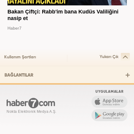
Bakan Çiftçi: Rabb'im bana Kudüs Valiliğini
nasip et
Haber7
Yukarı Çık
Kullanım Şartları
BAĞLANTILAR
UYGULAMALAR
Nokta Elektronik Medya A.Ş.