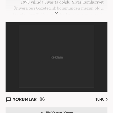
1998 yılında Sivas'ta doğdu. Sivas Cumhuriyet
Üniversitesi Gazetecilik bölümünden mezun oldu.
Gazeteciliğe 2016 yılında başladıktan sonra çeşitli
TV, ajans ve haber sitelerinde görev aldı. 2021
yılında Haber7.com ailesine dahil oldu. Osmanlıca
ve İngilizce bilmektedir. Mesleki hayatına
Haber7.com’da devam etmektedir.
86
YORUMLAR
TÜMÜ