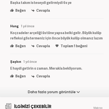
Başka takım isteseydi gelirmiydi 6s ye
Beğen
Cevapla
Hung
1 yıl önce
Koçzadeler arçeliği üstüne yapsa belki gelir. Büyük kulüp
refleksi göstermeniz için önce büyük kulüp olmanız lazım
Beğen
Cevapla
Toplam
1
beğeni
Şaşkın
1 yıl önce
E haydi getirin o zaman. Merakla bekliyorum.
Beğen
Cevapla
Daha fazla yorum görüntüle
İLGİNİZİ ÇEKEBİLİR
Makroo