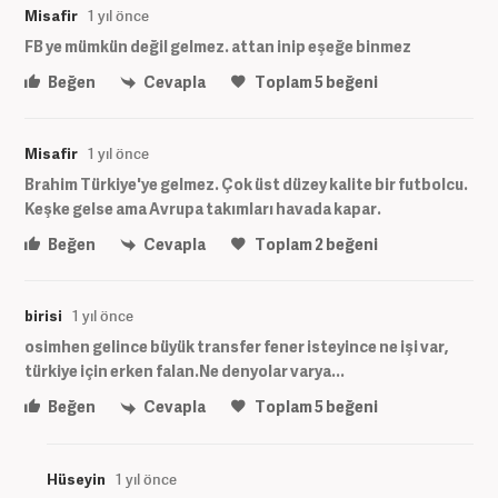
Misafir
1 yıl önce
FB ye mümkün değil gelmez. attan inip eşeğe binmez
Beğen
Cevapla
Toplam
5
beğeni
Misafir
1 yıl önce
Brahim Türkiye'ye gelmez. Çok üst düzey kalite bir futbolcu.
Keşke gelse ama Avrupa takımları havada kapar.
Beğen
Cevapla
Toplam
2
beğeni
birisi
1 yıl önce
osimhen gelince büyük transfer fener isteyince ne işi var,
türkiye için erken falan.Ne denyolar varya...
Beğen
Cevapla
Toplam
5
beğeni
Hüseyin
1 yıl önce