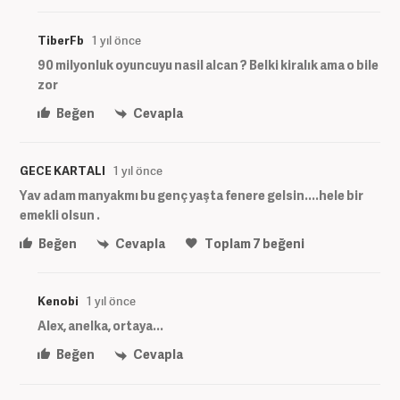
TiberFb
1 yıl önce
90 milyonluk oyuncuyu nasil alcan ? Belki kiralık ama o bile
zor
Beğen
Cevapla
GECE KARTALI
1 yıl önce
Yav adam manyakmı bu genç yaşta fenere gelsin....hele bir
emekli olsun .
Beğen
Cevapla
Toplam
7
beğeni
Kenobi
1 yıl önce
Alex, anelka, ortaya...
Beğen
Cevapla