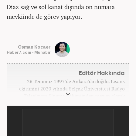
Diaz sağ ve sol kanat dışında on numara
mevkiinde de görev yapıyor.
Osman Kocaer
Haber7.com - Muhabir
Editör Hakkında
26 Temmuz 1997'de Ankara'da doğdu. Lisans
eğitimini 2020 yılında Selçuk Üniversitesi Radyo
Televizyon Sinema bölümünden mezun olarak
tamamladı. Gazeteciliğe 2017 yılında Konya'da
başladı. 2022'nin Haziran ayından itibaren
Haber7.com'da mesleki hayatına devam etmektedir.