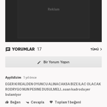
17
YORUMLAR
TÜMÜ
Bir Yorum Yapın
Ayyildizim
1 yıl önce
EGER KI REALDEN OYUNCU ALINACAKSA BIZE ILAC OLACAK
RODRYGO NUN PESINE DUSULMELI..suan kadroda yer
bulamiyor
Beğen
Cevapla
Toplam
1
beğeni