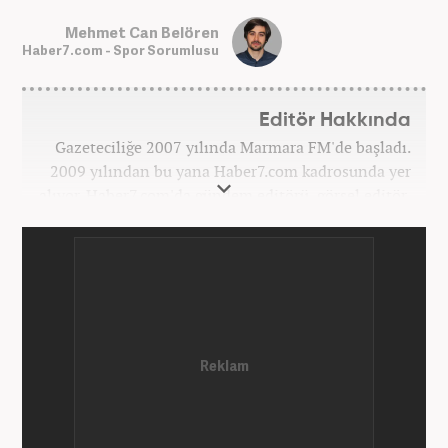
Mehmet Can Belören
Haber7.com - Spor Sorumlusu
Editör Hakkında
Gazeteciliğe 2007 yılında Marmara FM'de başladı.
2009 yılından bu yana Haber7.com kadrosunda yer
alıyor. Haber7.com'da gündem editörü, görsel editör,
spor editörü görevlerinde bulundu. Şu an
Haber7.com Spor Sayfası sorumlusu olarak meslek
hayatına devam etmektedir. Mehmet Can Belören;
Medya ve İletişim ile Uluslararası İlişkiler
bölümlerinden mezundur.