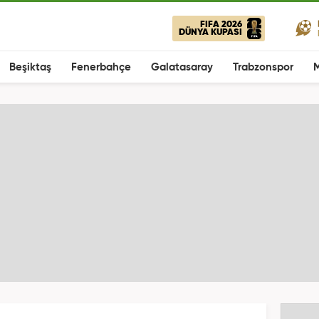
FIFA 2026
DÜNYA KUPASI
Beşiktaş
Fenerbahçe
Galatasaray
Trabzonspor
M