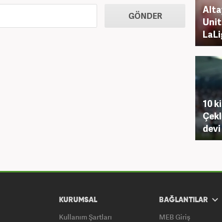
Alta
GÖNDER
Unit
LaLi
10 k
Çekl
devi
KURUMSAL
BAĞLANTILAR
Kullanım Şartları
MEB Giriş