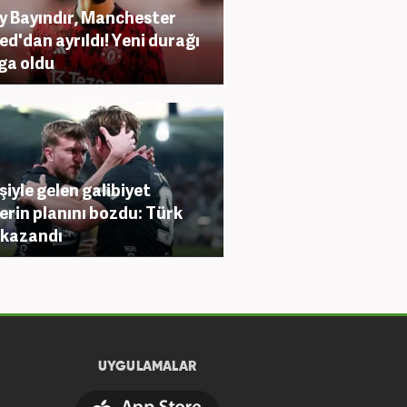
y Bayındır, Manchester
ed'dan ayrıldı! Yeni durağı
ga oldu
işiyle gelen galibiyet
erin planını bozdu: Türk
 kazandı
UYGULAMALAR