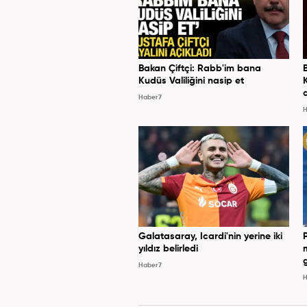
Bakan Çiftçi: Rabb'im bana
Kudüs Valiliğini nasip et
Haber7
H
Galatasaray, Icardi'nin yerine iki
yıldız belirledi
Haber7
H