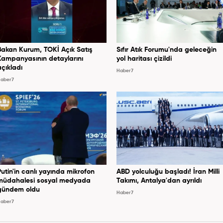
Bakan Kurum, TOKİ Açık Satış
Sıfır Atık Forumu'nda geleceğin
Kampanyasının detaylarını
yol haritası çizildi
açıkladı
Haber7
aber7
Putin'in canlı yayında mikrofon
ABD yolculuğu başladı! İran Milli
müdahalesi sosyal medyada
Takımı, Antalya'dan ayrıldı
gündem oldu
Haber7
aber7