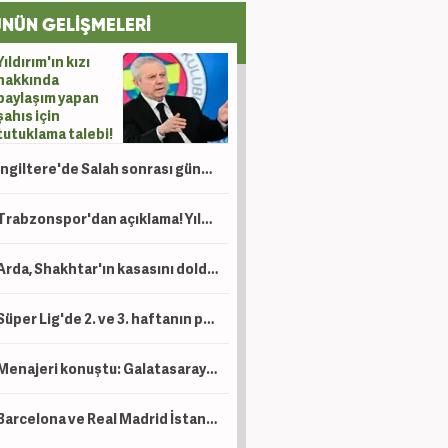
NÜN GELİŞMELERİ
Yıldırım'ın kızı
hakkında
paylaşım yapan
şahıs için
tutuklama talebi!
İngiltere'de Salah sonrası gündem Türkiye: Süper Lig, Suudi Arabistan'a rakip oldu!
Trabzonspor'dan açıklama! Yıldız oyuncu operasyon geçirdi
Arda, Shakhtar'ın kasasını dolduracak! Devler prensinin peşinde
Süper Lig'de 2. ve 3. haftanın programları belli oldu! Beşiktaş maçına özel 'Ayar'
Menajeri konuştu: Galatasaray'dan gelen mektup var!
Barcelona ve Real Madrid İstanbul'a geliyor!