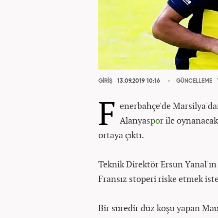
GİRİŞ
13.09.2019 10:16
GÜNCELLEME
F
enerbahçe'de Marsilya'dan
Alanya
spor
ile oynanacak
ortaya çıktı.
Teknik Direktör Ersun Yanal'ı
Fransız stoperi riske etmek ist
Bir süredir düz koşu yapan Maur