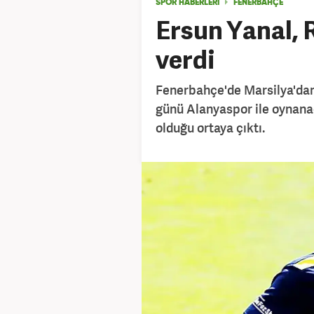
SPOR HABERLERİ
FENERBAHÇE
Ersun Yanal, R
verdi
Fenerbahçe'de Marsilya'dan 
günü Alanyaspor ile oynana
olduğu ortaya çıktı.