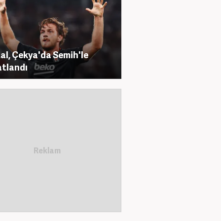
al, Çekya'da Semih'le
tlandı